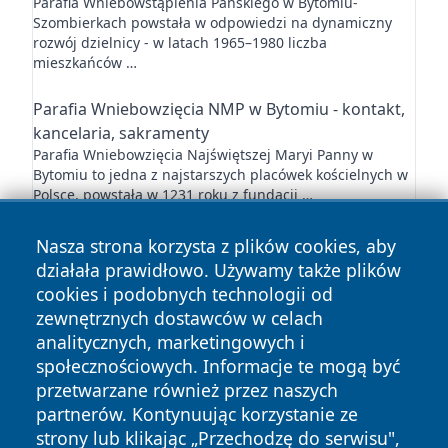
Parafia Wniebowstąpienia Pańskiego w Bytomiu-
Szombierkach powstała w odpowiedzi na dynamiczny
rozwój dzielnicy - w latach 1965–1980 liczba
mieszkańców …
Parafia Wniebowzięcia NMP w Bytomiu - kontakt,
kancelaria, sakramenty
Parafia Wniebowzięcia Najświętszej Maryi Panny w
Bytomiu to jedna z najstarszych placówek kościelnych w
Polsce, powstała w 1231 roku z fundacji …
Nasza strona korzysta z plików cookies, aby
działała prawidłowo. Używamy także plików
cookies i podobnych technologii od
zewnętrznych dostawców w celach
analitycznych, marketingowych i
Copyright © 2026 faktybytom.pl Wszystkie prawa zastrzeżone.
społecznościowych. Informacje te mogą być
przetwarzane również przez naszych
partnerów. Kontynuując korzystanie ze
Polityka
Polityka
News
Autorzy
strony lub klikając „Przechodzę do serwisu",
Prywatności
Cookies