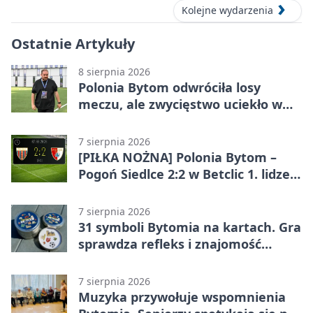
Kolejne wydarzenia
Ostatnie Artykuły
8 sierpnia 2026
Polonia Bytom odwróciła losy
meczu, ale zwycięstwo uciekło w
końcówce
7 sierpnia 2026
[PIŁKA NOŻNA] Polonia Bytom –
Pogoń Siedlce 2:2 w Betclic 1. lidze.
Gospodarze odwrócili losy meczu,
ale stracili zwycięstwo
7 sierpnia 2026
31 symboli Bytomia na kartach. Gra
sprawdza refleks i znajomość
miasta
7 sierpnia 2026
Muzyka przywołuje wspomnienia