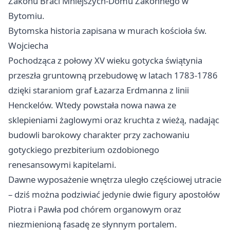
Zakonu Braci Mniejszych-Domu Zakonnego w
Bytomiu.
Bytomska historia zapisana w murach kościoła św.
Wojciecha
Pochodząca z połowy XV wieku gotycka świątynia
przeszła gruntowną przebudowę w latach 1783-1786
dzięki staraniom graf Łazarza Erdmanna z linii
Henckelów. Wtedy powstała nowa nawa ze
sklepieniami żaglowymi oraz kruchta z wieżą, nadając
budowli barokowy charakter przy zachowaniu
gotyckiego prezbiterium ozdobionego
renesansowymi kapitelami.
Dawne wyposażenie wnętrza uległo częściowej utracie
– dziś można podziwiać jedynie dwie figury apostołów
Piotra i Pawła pod chórem organowym oraz
niezmienioną fasadę ze słynnym portalem.