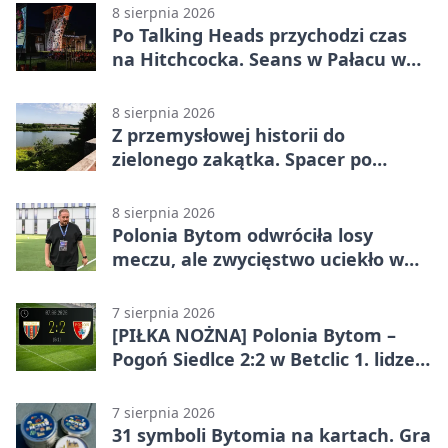
8 sierpnia 2026
Po Talking Heads przychodzi czas
na Hitchcocka. Seans w Pałacu w
Miechowicach
8 sierpnia 2026
Z przemysłowej historii do
zielonego zakątka. Spacer po
Żabich Dołach
8 sierpnia 2026
Polonia Bytom odwróciła losy
meczu, ale zwycięstwo uciekło w
końcówce
7 sierpnia 2026
[PIŁKA NOŻNA] Polonia Bytom –
Pogoń Siedlce 2:2 w Betclic 1. lidze.
Gospodarze odwrócili losy meczu,
ale stracili zwycięstwo
7 sierpnia 2026
31 symboli Bytomia na kartach. Gra