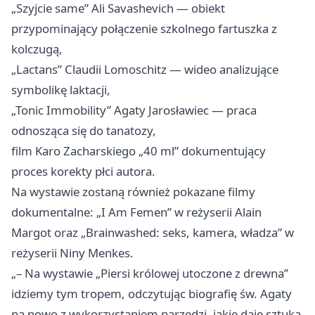
„Szyjcie same” Ali Savashevich — obiekt
przypominający połączenie szkolnego fartuszka z
kolczugą,
„Lactans” Claudii Lomoschitz — wideo analizujące
symbolikę laktacji,
„Tonic Immobility” Agaty Jarosławiec — praca
odnosząca się do tanatozy,
film Karo Zacharskiego „40 ml” dokumentujący
proces korekty płci autora.
Na wystawie zostaną również pokazane filmy
dokumentalne: „I Am Femen” w reżyserii Alain
Margot oraz „Brainwashed: seks, kamera, władza” w
reżyserii Niny Menkes.
„– Na wystawie „Piersi królowej utoczone z drewna”
idziemy tym tropem, odczytując biografię św. Agaty
na nowo z wykorzystaniem narzędzi, jakie daje sztuka