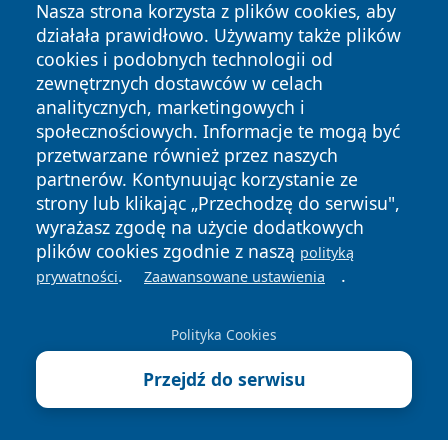
Nasza strona korzysta z plików cookies, aby
działała prawidłowo. Używamy także plików
cookies i podobnych technologii od
zewnętrznych dostawców w celach
analitycznych, marketingowych i
społecznościowych. Informacje te mogą być
Copyright © 2026 faktybytom.pl Wszystkie prawa zastrzeżone.
przetwarzane również przez naszych
partnerów. Kontynuując korzystanie ze
strony lub klikając „Przechodzę do serwisu",
Polityka
Polityka
News
Autorzy
wyrażasz zgodę na użycie dodatkowych
Prywatności
Cookies
plików cookies zgodnie z naszą
polityką
.
.
prywatności
Zaawansowane ustawienia
Polityka Cookies
Przejdź do serwisu