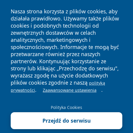
Nasza strona korzysta z plików cookies, aby
działała prawidłowo. Używamy także plików
cookies i podobnych technologii od
zewnętrznych dostawców w celach
analitycznych, marketingowych i
społecznościowych. Informacje te mogą być
Copyright © 2026 faktybytom.pl Wszystkie prawa zastrzeżone.
przetwarzane również przez naszych
partnerów. Kontynuując korzystanie ze
strony lub klikając „Przechodzę do serwisu",
Polityka
Polityka
wyrażasz zgodę na użycie dodatkowych
News
Autorzy
Prywatności
Cookies
plików cookies zgodnie z naszą
polityką
.
.
prywatności
Zaawansowane ustawienia
Polityka Cookies
Przejdź do serwisu