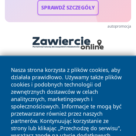
SPRAWDŹ SZCZEGÓŁY
autopromocja
Nasza strona korzysta z plików cookies, aby
działała prawidłowo. Używamy także plików
cookies i podobnych technologii od
zewnętrznych dostawców w celach
analitycznych, marketingowych i
Copyright © 2026 faktybytom.pl Wszystkie prawa zastrzeżone.
społecznościowych. Informacje te mogą być
przetwarzane również przez naszych
partnerów. Kontynuując korzystanie ze
Polityka
Polityka
News
Autorzy
strony lub klikając „Przechodzę do serwisu",
Prywatności
Cookies
wyrażasz zgodę na użycie dodatkowych