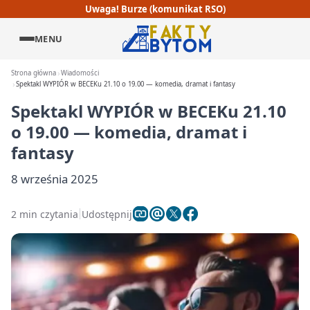
Uwaga! Burze (komunikat RSO)
MENU
Strona główna
Wiadomości
Spektakl WYPIÓR w BECEKu 21.10 o 19.00 — komedia, dramat i fantasy
Spektakl WYPIÓR w BECEKu 21.10
o 19.00 — komedia, dramat i
fantasy
8 września 2025
2 min czytania
Udostępnij