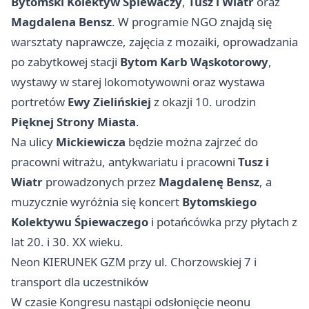
Bytomski Kolektyw Śpiewaczy
,
Tusz i Wiatr
oraz
Magdalena Bensz
. W programie NGO znajdą się
warsztaty naprawcze, zajęcia z mozaiki, oprowadzania
po zabytkowej stacji
Bytom Karb Wąskotorowy
,
wystawy w starej lokomotywowni oraz wystawa
portretów
Ewy Zielińskiej
z okazji 10. urodzin
Pięknej Strony Miasta
.
Na ulicy
Mickiewicza
będzie można zajrzeć do
pracowni witrażu, antykwariatu i pracowni
Tusz i
Wiatr
prowadzonych przez
Magdalenę Bensz
, a
muzycznie wyróżnia się koncert
Bytomskiego
Kolektywu Śpiewaczego
i potańcówka przy płytach z
lat 20. i 30. XX wieku.
Neon KIERUNEK GZM przy ul. Chorzowskiej 7 i
transport dla uczestników
W czasie Kongresu nastąpi odsłonięcie neonu