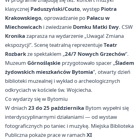
klasycznej
Paduszyński/Couto
, występ
Piotra
Krakowskiego
, oprowadzanie po
Pałacu w
Miechowicach
i zwiedzanie
Domku Matki Ewy
. CSW
Kronika
zaprasza na wydarzenie „Uwaga! Zmiana
ekspozycji”. Scenę teatralną reprezentuje
Teatr
Rozbark
ze spektaklem „
24/7 Nowych Grzechów
”.
Muzeum
Górnośląskie
przygotowało spacer „
Śladem
żydowskich mieszkańców Bytomia
”, otwarty dzień
biblioteki muzealnej i wykład o archeologicznych
odkryciach w kościele św. Wojciecha.
Co wydarzy się w Bytomiu
W dniach
23 do 25 października
Bytom wypełni się
interdyscyplinarnymi działaniami — od wystaw
fotograficznych po taniec i muzykę. Miejska Biblioteka
Publiczna pokaże prace w ramach
XI