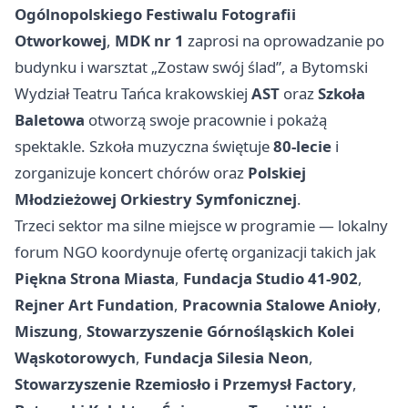
Ogólnopolskiego Festiwalu Fotografii
Otworkowej
,
MDK nr 1
zaprosi na oprowadzanie po
budynku i warsztat „Zostaw swój ślad”, a Bytomski
Wydział Teatru Tańca krakowskiej
AST
oraz
Szkoła
Baletowa
otworzą swoje pracownie i pokażą
spektakle. Szkoła muzyczna świętuje
80-lecie
i
zorganizuje koncert chórów oraz
Polskiej
Młodzieżowej Orkiestry Symfonicznej
.
Trzeci sektor ma silne miejsce w programie — lokalny
forum NGO koordynuje ofertę organizacji takich jak
Piękna Strona Miasta
,
Fundacja Studio 41-902
,
Rejner Art Fundation
,
Pracownia Stalowe Anioły
,
Miszung
,
Stowarzyszenie Górnośląskich Kolei
Wąskotorowych
,
Fundacja Silesia Neon
,
Stowarzyszenie Rzemiosło i Przemysł Factory
,