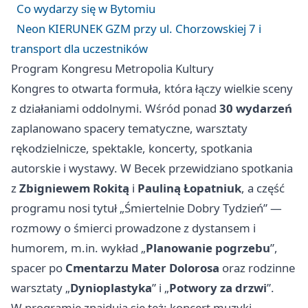
Co wydarzy się w Bytomiu
Neon KIERUNEK GZM przy ul. Chorzowskiej 7 i
transport dla uczestników
Program Kongresu Metropolia Kultury
Kongres to otwarta formuła, która łączy wielkie sceny
z działaniami oddolnymi. Wśród ponad
30 wydarzeń
zaplanowano spacery tematyczne, warsztaty
rękodzielnicze, spektakle, koncerty, spotkania
autorskie i wystawy. W Becek przewidziano spotkania
z
Zbigniewem Rokitą
i
Pauliną Łopatniuk
, a część
programu nosi tytuł „Śmiertelnie Dobry Tydzień” —
rozmowy o śmierci prowadzone z dystansem i
humorem, m.in. wykład „
Planowanie pogrzebu
”,
spacer po
Cmentarzu Mater Dolorosa
oraz rodzinne
warsztaty „
Dynioplastyka
” i „
Potwory za drzwi
”.
W programie znajdują się też: koncert muzyki