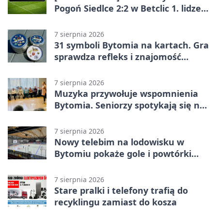
Pogoń Siedlce 2:2 w Betclic 1. lidze.
Gospodarze odwrócili losy meczu,
ale stracili zwycięstwo
7 sierpnia 2026
31 symboli Bytomia na kartach. Gra
sprawdza refleks i znajomość
miasta
7 sierpnia 2026
Muzyka przywołuje wspomnienia
Bytomia. Seniorzy spotykają się na
warsztatach
7 sierpnia 2026
Nowy telebim na lodowisku w
Bytomiu pokaże gole i powtórki
akcji
7 sierpnia 2026
Stare pralki i telefony trafią do
recyklingu zamiast do kosza