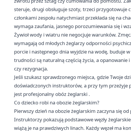
zwrotu przez sztag czy cumowania do pomostu. Zało
steruje, drugi obsługuje szoty, trzeci przygotowuje
członkami zespołu natychmiast przekłada się na chao
wymaga zaufania, jasnego porozumiewania się i wz
Żywioł wody i wiatru nie negocjuje warunków. Zmę
wymagają od młodych żeglarzy odporności psychiczne
porcie i następnego dnia wyjdzie na wodę, buduje w s
trudności są naturalną częścią życia, a opanowanie 
czy rezygnacja.
Jeśli szukasz sprawdzonego miejsca, gdzie Twoje dz
doświadczonych instruktorów, a przy tym przeżyje
jest profesjonalny
obóz żeglarski
.
Co dziecko robi na obozie żeglarskim?
Pierwszy dzień na obozie żeglarskim zaczyna się od pr
Instruktorzy pokazują podstawowe węzły żeglarskie (
wiążą je na prawdziwych linach. Każdy węzeł ma kon