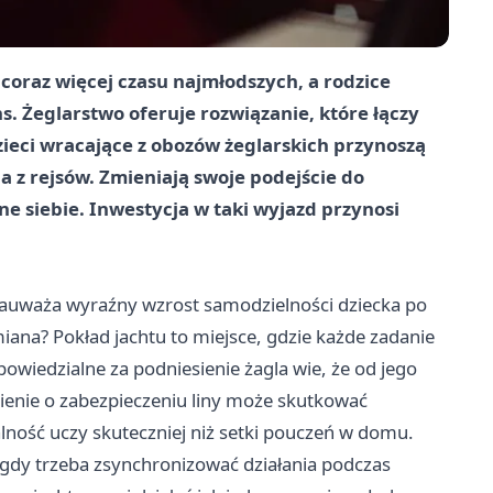
 coraz więcej czasu najmłodszych, a rodzice
. Żeglarstwo oferuje rozwiązanie, które łączy
ieci wracające z obozów żeglarskich przynoszą
ia z rejsów. Zmieniają swoje podejście do
ne siebie. Inwestycja w taki wyjazd przynosi
zauważa wyraźny wzrost samodzielności dziecka po
miana? Pokład jachtu to miejsce, gdzie każde zadanie
powiedzialne za podniesienie żagla wie, że od jego
nienie o zabezpieczeniu liny może skutkować
ość uczy skuteczniej niż setki pouczeń w domu.
gdy trzeba zsynchronizować działania podczas