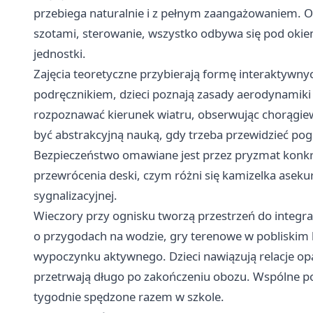
przebiega naturalnie i z pełnym zaangażowaniem. O
szotami, sterowanie, wszystko odbywa się pod okie
jednostki.
Zajęcia teoretyczne przybierają formę interaktywny
podręcznikiem, dzieci poznają zasady aerodynamiki
rozpoznawać kierunek wiatru, obserwując chorągiewk
być abstrakcyjną nauką, gdy trzeba przewidzieć pog
Bezpieczeństwo omawiane jest przez pryzmat konkre
przewrócenia deski, czym różni się kamizelka aseku
sygnalizacyjnej.
Wieczory przy ognisku tworzą przestrzeń do integrac
o przygodach na wodzie, gry terenowe w pobliskim l
wypoczynku aktywnego. Dzieci nawiązują relacje opa
przetrwają długo po zakończeniu obozu. Wspólne po
tygodnie spędzone razem w szkole.