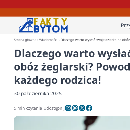
Prz
Strona główna
Wiadomości
Dlaczego warto wysłać swoje dziecko na obóz
Dlaczego warto wysłać
obóz żeglarski? Powod
każdego rodzica!
30 października 2025
5 min czytania
Udostępnij