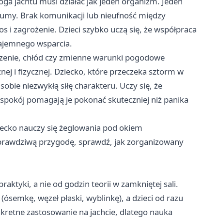
ga jachtu musi działać jak jeden organizm. Jeden
 cumy. Brak komunikacji lub nieufność między
s i zagrożenie. Dzieci szybko uczą się, że współpraca
ajemnego wsparcia.
czenie, chłód czy zmienne warunki pogodowe
j i fizycznej. Dziecko, które przeczeka sztorm w
obie niezwykłą siłę charakteru. Uczy się, że
i spokój pomagają je pokonać skuteczniej niż panika
iecko nauczy się żeglowania pod okiem
 prawdziwą przygodę, sprawdź, jak zorganizowany
aktyki, a nie od godzin teorii w zamkniętej sali.
ósemkę, węzeł płaski, wyblinkę), a dzieci od razu
kretne zastosowanie na jachcie, dlatego nauka