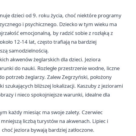
je dzieci od 9. roku życia, choć niektóre programy
u fizycznego i psychicznego. Dziecko w tym wieku ma
dojrzałość emocjonalną, by radzić sobie z rozłąką z
koło 12-14 lat, często trafiają na bardziej
szą samodzielnością.
ch akwenów żeglarskich dla dzieci. Jeziora
unki do nauki. Rozległe przestrzenie wodne, liczne
do potrzeb żeglarzy. Zalew Zegrzyński, położony
i szukających bliższej lokalizacji. Kaszuby z jeziorami
azy i nieco spokojniejsze warunki, idealne dla
czym każdy miesiąc ma swoje zalety. Czerwiec
niejszą liczbą turystów na akwenach. Lipiec i
 choć jeziora bywają bardziej zatłoczone.