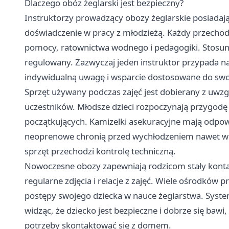
Dlaczego obóz żeglarski jest bezpieczny?
Instruktorzy prowadzący obozy żeglarskie posiadają
doświadczenie w pracy z młodzieżą. Każdy przechodzi
pomocy, ratownictwa wodnego i pedagogiki. Stosune
regulowany. Zazwyczaj jeden instruktor przypada na
indywidualną uwagę i wsparcie dostosowane do swo
Sprzęt używany podczas zajęć jest dobierany z uw
uczestników. Młodsze dzieci rozpoczynają przygodę
początkujących. Kamizelki asekuracyjne mają odpo
neoprenowe chronią przed wychłodzeniem nawet w 
sprzęt przechodzi kontrolę techniczną.
Nowoczesne obozy zapewniają rodzicom stały konta
regularne zdjęcia i relacje z zajęć. Wiele ośrodków 
postępy swojego dziecka w nauce żeglarstwa. System 
widząc, że dziecko jest bezpieczne i dobrze się bawi,
potrzeby skontaktować się z domem.