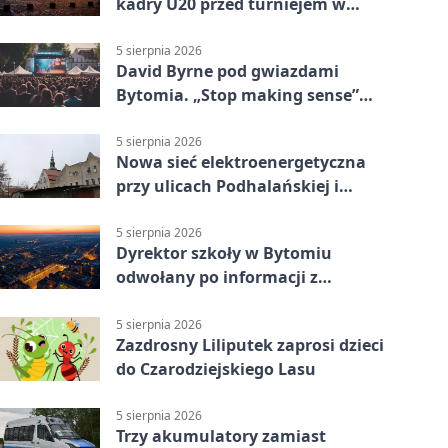
kadry U20 przed turniejem w
Ostrawie
5 sierpnia 2026
David Byrne pod gwiazdami
Bytomia. „Stop making sense”
wraca na ekran
5 sierpnia 2026
Nowa sieć elektroenergetyczna
przy ulicach Podhalańskiej i
Nowakowskiego
5 sierpnia 2026
Dyrektor szkoły w Bytomiu
odwołany po informacji z
prokuratury
5 sierpnia 2026
Zazdrosny Liliputek zaprosi dzieci
do Czarodziejskiego Lasu
5 sierpnia 2026
Trzy akumulatory zamiast