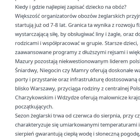
Kiedy i gdzie najlepiej zapisać dziecko na obóz?
Większość organizatorów obozów żeglarskich przyjmu
startują już od 7-8 lat. Granica ta wynika z rozwoj
wystarczającą siłę, by obsługiwać liny i żagle, oraz 
rodzicami i współpracować w grupie. Starsze dzieci, o
zaawansowane programy z dłuższymi rejsami i więk
Mazury pozostają niekwestionowanym liderem polski
Śniardwy, Niegocin czy Mamry oferują doskonałe war
porty i przystanie oraz infrastrukturę dostosowaną 
blisko Warszawy, przyciąga rodziny z centralnej Polsk
Charzykowskim i Wdzydze oferują malownicze krajobr
początkujących.
Sezon żeglarski trwa od czerwca do sierpnia, przy 
charakteryzuje się umiarkowanymi temperaturami i m
sierpień gwarantują ciepłą wodę i słoneczną pogodę,