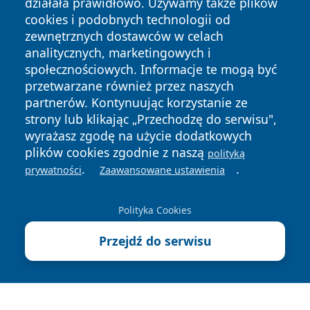
działała prawidłowo. Używamy także plików
cookies i podobnych technologii od
zewnętrznych dostawców w celach
analitycznych, marketingowych i
społecznościowych. Informacje te mogą być
przetwarzane również przez naszych
Copyright © 2026 faktybytom.pl Wszystkie prawa zastrzeżone.
partnerów. Kontynuując korzystanie ze
strony lub klikając „Przechodzę do serwisu",
wyrażasz zgodę na użycie dodatkowych
Polityka
Polityka
News
Autorzy
plików cookies zgodnie z naszą
polityką
Prywatności
Cookies
.
.
prywatności
Zaawansowane ustawienia
Polityka Cookies
Przejdź do serwisu