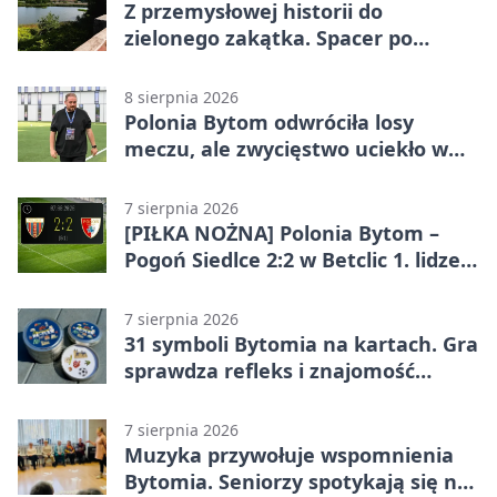
Z przemysłowej historii do
zielonego zakątka. Spacer po
Żabich Dołach
8 sierpnia 2026
Polonia Bytom odwróciła losy
meczu, ale zwycięstwo uciekło w
końcówce
7 sierpnia 2026
[PIŁKA NOŻNA] Polonia Bytom –
Pogoń Siedlce 2:2 w Betclic 1. lidze.
Gospodarze odwrócili losy meczu,
ale stracili zwycięstwo
7 sierpnia 2026
31 symboli Bytomia na kartach. Gra
sprawdza refleks i znajomość
miasta
7 sierpnia 2026
Muzyka przywołuje wspomnienia
Bytomia. Seniorzy spotykają się na