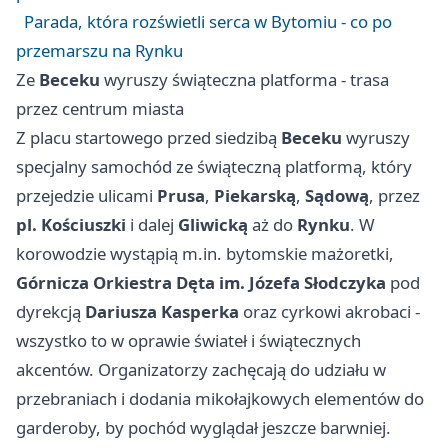
Parada, która rozświetli serca w Bytomiu - co po
przemarszu na Rynku
Ze
Beceku
wyruszy świąteczna platforma - trasa
przez centrum miasta
Z placu startowego przed siedzibą
Beceku
wyruszy
specjalny samochód ze świąteczną platformą, który
przejedzie ulicami
Prusa
,
Piekarską
,
Sądową
, przez
pl. Kościuszki
i dalej
Gliwicką
aż do
Rynku
. W
korowodzie wystąpią m.in. bytomskie mażoretki,
Górnicza Orkiestra Dęta im. Józefa Słodczyka
pod
dyrekcją
Dariusza Kasperka
oraz cyrkowi akrobaci -
wszystko to w oprawie świateł i świątecznych
akcentów. Organizatorzy zachęcają do udziału w
przebraniach i dodania mikołajkowych elementów do
garderoby, by pochód wyglądał jeszcze barwniej.