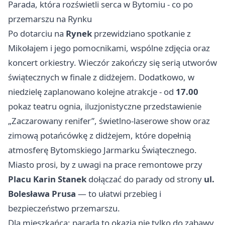
Parada, która rozświetli serca w Bytomiu - co po
przemarszu na Rynku
Po dotarciu na
Rynek
przewidziano spotkanie z
Mikołajem i jego pomocnikami, wspólne zdjęcia oraz
koncert orkiestry. Wieczór zakończy się serią utworów
świątecznych w finale z didżejem. Dodatkowo, w
niedzielę zaplanowano kolejne atrakcje - od
17.00
pokaz teatru ognia, iluzjonistyczne przedstawienie
„Zaczarowany renifer”, świetlno-laserowe show oraz
zimową potańcówkę z didżejem, które dopełnią
atmosferę Bytomskiego Jarmarku Świątecznego.
Miasto prosi, by z uwagi na prace remontowe przy
Placu Karin Stanek
dołączać do parady od strony
ul.
Bolesława Prusa
— to ułatwi przebieg i
bezpieczeństwo przemarszu.
Dla mieszkańca: parada to okazja nie tylko do zabawy,