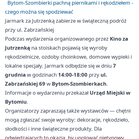
Bytom-Szombierki pachną piernikami i rękodziełem -
czego można się spodziewać
Jarmark za Jutrzenką zabierze w świąteczną podróż
przy ul. Zabrzańskiej
Podczas wydarzenia organizowanego przez
Kino za
Jutrzenką
na stoiskach pojawią się wyroby
rękodzielnicze, ozdoby choinkowe, domowe wypieki i
lokalne specjały. Jarmark odbędzie się w dniu
7
grudnia
w godzinach
14:00-18:00
przy
ul.
Zabrzańskiej 69
w
Bytom-Szombierkach
.
Informacje o wydarzeniu przekazał
Urząd Miejski w
Bytomiu
.
Organizatorzy zapraszają także wystawców — chętni
mogą zgłaszać swoje wyroby: dekoracje, rękodzieło,
słodkości i inne świąteczne produkty. Dla
odwiedzających to okazja, by upolować nietypowy