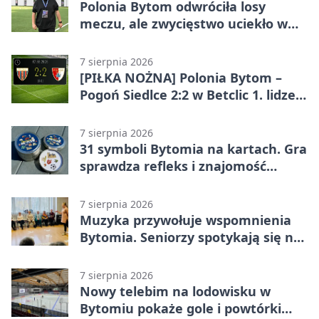
Polonia Bytom odwróciła losy
meczu, ale zwycięstwo uciekło w
końcówce
7 sierpnia 2026
[PIŁKA NOŻNA] Polonia Bytom –
Pogoń Siedlce 2:2 w Betclic 1. lidze.
Gospodarze odwrócili losy meczu,
ale stracili zwycięstwo
7 sierpnia 2026
31 symboli Bytomia na kartach. Gra
sprawdza refleks i znajomość
miasta
7 sierpnia 2026
Muzyka przywołuje wspomnienia
Bytomia. Seniorzy spotykają się na
warsztatach
7 sierpnia 2026
Nowy telebim na lodowisku w
Bytomiu pokaże gole i powtórki