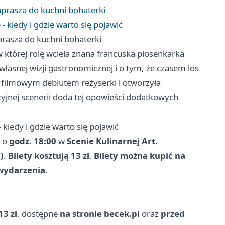
zaprasza do kuchni bohaterki
 kiedy i gdzie warto się pojawić
aprasza do kuchni bohaterki
w której rolę wciela znana francuska piosenkarka
własnej wizji gastronomicznej i o tym, że czasem los
a filmowym debiutem reżyserki i otworzyła
cyjnej scenerii doda tej opowieści dodatkowych
kiedy i gdzie warto się pojawić
o
godz. 18:00
w
Scenie Kulinarnej Art.
)
.
Bilety kosztują 13 zł
.
Bilety można kupić na
 wydarzenia
.
13 zł
, dostępne
na stronie becek.pl
oraz
przed