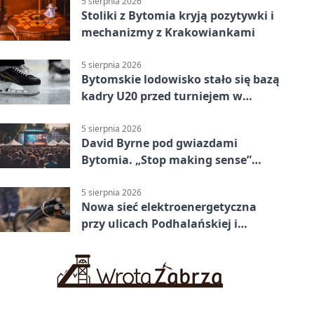
5 sierpnia 2026
Stoliki z Bytomia kryją pozytywki i
mechanizmy z Krakowiankami
5 sierpnia 2026
Bytomskie lodowisko stało się bazą
kadry U20 przed turniejem w
Ostrawie
5 sierpnia 2026
David Byrne pod gwiazdami
Bytomia. „Stop making sense”
wraca na ekran
5 sierpnia 2026
Nowa sieć elektroenergetyczna
przy ulicach Podhalańskiej i
Nowakowskiego