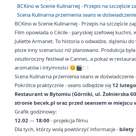
BCKino w Scenie Kulinarnej - Przepis na szczęście 
Scena Kulinarna przemienia seans w doświadczenie -
BCKino w Scenie Kulinarnej - Przepis na szczęście z
Film opowiada o Cécile - paryskiej szefowej kuchni, 
Juliette Armanet. To historia o odwadze, dążeniu do 
pisze inny scenariusz niż planowano. Produkcja był
zeszłoroczny festiwal w Cannes, a pokaz w restaura
aromatów i intymności 😊🎬🍽️
Scena Kulinarna przemienia seans w doświadczenie - 
Pokrótce praktycznie - seans odbędzie się
12 lutego
Restaurant w Bytomiu (Górniki, ul. Żołnierska 60
stronie becek.pl oraz przed seansem w miejscu
Grafik godzinowy:
12.02
—
18:00
- projekcja filmu
Dla tych, którzy wolą powtórzyć informacje -
bilety 