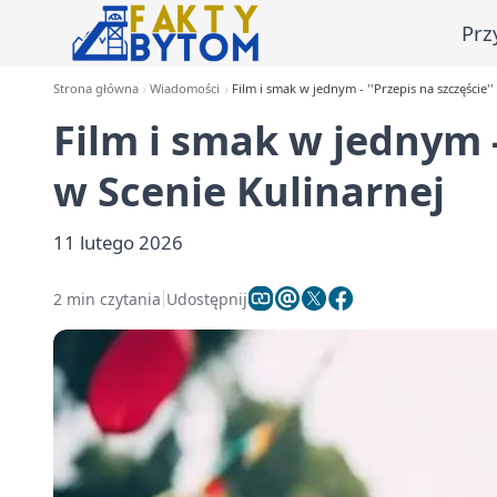
Prz
Strona główna
Wiadomości
Film i smak w jednym - ''Przepis na szczęście''
Film i smak w jednym - 
w Scenie Kulinarnej
11 lutego 2026
2 min czytania
Udostępnij