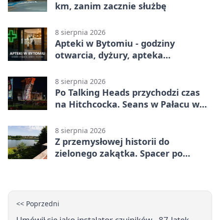
km, zanim zacznie służbę
8 sierpnia 2026
Apteki w Bytomiu - godziny
otwarcia, dyżury, apteka
całodobowa
8 sierpnia 2026
Po Talking Heads przychodzi czas
na Hitchcocka. Seans w Pałacu w
Miechowicach
8 sierpnia 2026
Z przemysłowej historii do
zielonego zakątka. Spacer po
Żabich Dołach
<< Poprzedni
Umówił się jako instalator czujników - 87-latek