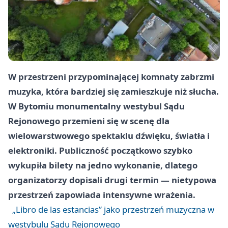
W przestrzeni przypominającej komnaty zabrzmi
muzyka, która bardziej się zamieszkuje niż słucha.
W Bytomiu monumentalny westybul Sądu
Rejonowego przemieni się w scenę dla
wielowarstwowego spektaklu dźwięku, światła i
elektroniki. Publiczność początkowo szybko
wykupiła bilety na jedno wykonanie, dlatego
organizatorzy dopisali drugi termin — nietypowa
przestrzeń zapowiada intensywne wrażenia.
„Libro de las estancias” jako przestrzeń muzyczna w
westybulu Sądu Rejonowego