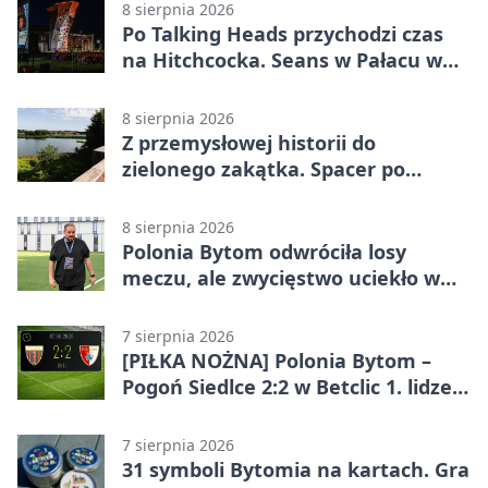
8 sierpnia 2026
Po Talking Heads przychodzi czas
na Hitchcocka. Seans w Pałacu w
Miechowicach
8 sierpnia 2026
Z przemysłowej historii do
zielonego zakątka. Spacer po
Żabich Dołach
8 sierpnia 2026
Polonia Bytom odwróciła losy
meczu, ale zwycięstwo uciekło w
końcówce
7 sierpnia 2026
[PIŁKA NOŻNA] Polonia Bytom –
Pogoń Siedlce 2:2 w Betclic 1. lidze.
Gospodarze odwrócili losy meczu,
ale stracili zwycięstwo
7 sierpnia 2026
31 symboli Bytomia na kartach. Gra