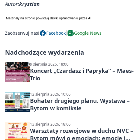
Autor:
krystian
Zaobserwuj nas!
Facebook
Google News
Nadchodzące wydarzenia
9 sierpnia 2026, 18:00
Koncert „Czardasz i Papryka” – Maes-
Trio
12 sierpnia 2026, 10:00
Bohater drugiego planu. Wystawa –
Bytom w komiksie
13 sierpnia 2026, 18:00
Warsztaty rozwojowe w duchu NVC –
Bytom mówi o emocjach: emocje i