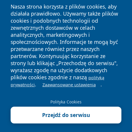
Nasza strona korzysta z plików cookies, aby
działała prawidłowo. Używamy także plików
cookies i podobnych technologii od
zewnętrznych dostawców w celach
analitycznych, marketingowych i
społecznościowych. Informacje te mogą być
przetwarzane również przez naszych
Copyright © 2026 faktybytom.pl Wszystkie prawa zastrzeżone.
partnerów. Kontynuując korzystanie ze
strony lub klikając „Przechodzę do serwisu",
Polityka
Polityka
wyrażasz zgodę na użycie dodatkowych
News
Autorzy
Prywatności
Cookies
plików cookies zgodnie z naszą
polityką
.
.
prywatności
Zaawansowane ustawienia
Polityka Cookies
Przejdź do serwisu