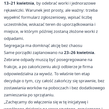
13–21 kwietnia
, by odebrać worki i jednorazowe
rękawiczki. Warunek jest prosty, ale ważny: trzeba
wypełnić formularz zgłoszeniowy, wpisać liczbę
uczestników, wskazać teren do uporządkowania i
miejsce, w którym później zostaną złożone worki z
odpadami.
Segregacja ma domknąć akcję bez chaosu
Same porządki zaplanowano na
23–26 kwietnia
.
Zebrane odpady muszą być posegregowane na
frakcje, a po zakończeniu akcji odbierze je firma
odpowiedzialna za wywóz. To właśnie ten etap
decyduje o tym, czy całość zakończy się sprawnie, bez
zostawiania worków na poboczach i bez dodatkowego
zamieszania po sprzątaniu.
„Zachęcamy do włączenia się w tę inicjatywę i
wspólnego działania na rzecz czystego, przyjaznego i