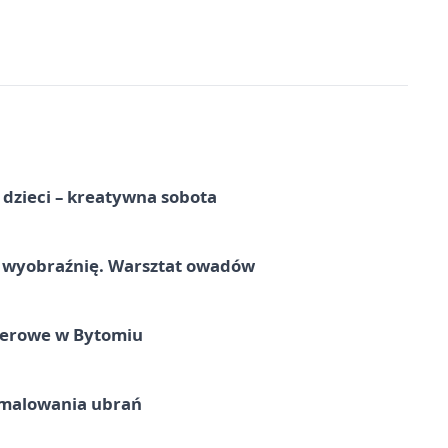
a dzieci – kreatywna sobota
a wyobraźnię. Warsztat owadów
nerowe w Bytomiu
malowania ubrań