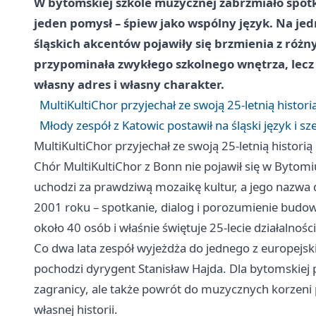
W bytomskiej szkole muzycznej zabrzmiało spotk
jeden pomysł – śpiew jako wspólny język. Na jedn
śląskich akcentów pojawiły się brzmienia z różn
przypominała zwykłego szkolnego wnętrza, lecz
własny adres i własny charakter.
MultiKultiChor przyjechał ze swoją 25-letnią histori
Młody zespół z Katowic postawił na śląski język i sz
MultiKultiChor przyjechał ze swoją 25-letnią historią
Chór MultiKultiChor z Bonn nie pojawił się w Bytomi
uchodzi za prawdziwą mozaikę kultur, a jego nazwa d
2001 roku – spotkanie, dialog i porozumienie budo
około 40 osób i właśnie świętuje 25-lecie działalności
Co dwa lata zespół wyjeżdża do jednego z europejski
pochodzi dyrygent Stanisław Hajda. Dla bytomskiej pu
zagranicy, ale także powrót do muzycznych korzeni
własnej historii.