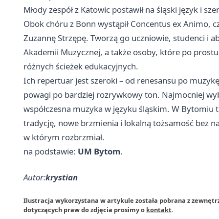
Młody zespół z Katowic postawił na śląski język i sze
Obok chóru z Bonn wystąpił Concentus ex Animo, cz
Zuzannę Strzępę. Tworzą go uczniowie, studenci i a
Akademii Muzycznej, a także osoby, które po prostu
różnych ścieżek edukacyjnych.
Ich repertuar jest szeroki – od renesansu po muzykę
powagi po bardziej rozrywkowy ton. Najmocniej wybr
współczesna muzyka w języku śląskim. W Bytomiu ta
tradycję, nowe brzmienia i lokalną tożsamość bez n
w którym rozbrzmiał.
na podstawie:
UM Bytom
.
Autor:
krystian
Ilustracja wykorzystana w artykule została pobrana z zewnętr
dotyczących praw do zdjęcia prosimy o
kontakt
.