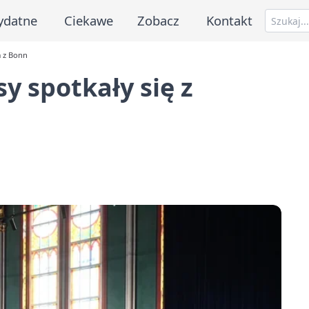
ydatne
Ciekawe
Zobacz
Kontakt
m z Bonn
y spotkały się z