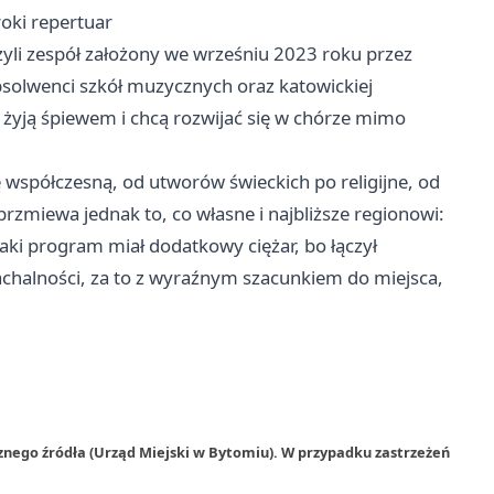
roki repertuar
yli zespół założony we wrześniu 2023 roku przez
bsolwenci szkół muzycznych oraz katowickiej
 żyją śpiewem i chcą rozwijać się w chórze mimo
 współczesną, od utworów świeckich po religijne, od
zmiewa jednak to, co własne i najbliższe regionowi:
ki program miał dodatkowy ciężar, bo łączył
achalności, za to z wyraźnym szacunkiem do miejsca,
znego źródła (Urząd Miejski w Bytomiu). W przypadku zastrzeżeń