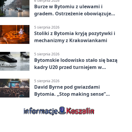
6 sierpnia 2026
Burze w Bytomiu z ulewami i
gradem. Ostrzeżenie obowiązuje
do piątku
5 sierpnia 2026
Stoliki z Bytomia kryją pozytywki i
mechanizmy z Krakowiankami
5 sierpnia 2026
Bytomskie lodowisko stało się bazą
kadry U20 przed turniejem w
Ostrawie
5 sierpnia 2026
David Byrne pod gwiazdami
Bytomia. „Stop making sense”
wraca na ekran