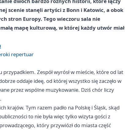
anie dwóch bardzo różnych historii, które łączy
ej scenie stanęli artyści z Bonn i Katowic, a obok
ych stron Europy. Tego wieczoru sala nie
 małą mapę kulturową, w której każdy utwór miał
ą
eroki repertuar
u przypadkiem. Zespół wyrósł w mieście, które od lat
obrze oddaje ideę, od której wszystko się zaczęło w
wane przez wspólne muzykowanie. Dziś chór liczy
.
ch krajów. Tym razem padło na Polskę i Śląsk, skąd
bliczności to nie była więc tylko wizyta gości z
 prowadzącego, który przywiózł do miasta część