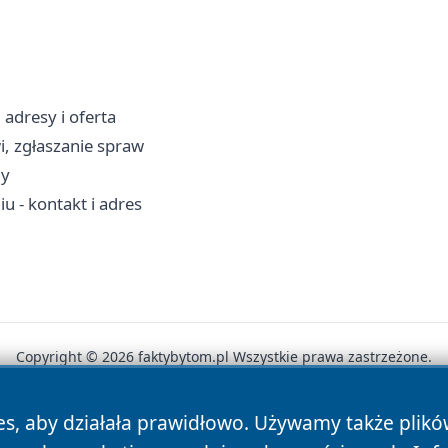
adresy i oferta
wi, zgłaszanie spraw
ny
 - kontakt i adres
Copyright © 2026 faktybytom.pl Wszystkie prawa zastrzeżone.
es, aby działała prawidłowo. Używamy także plik
News
Autorzy
Polityka Prywatności
Polityka Cookie