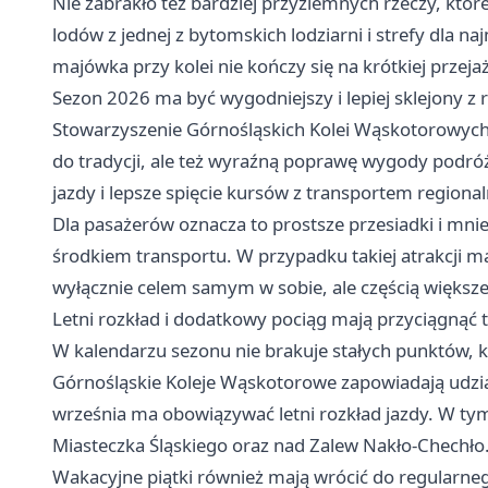
Nie zabrakło też bardziej przyziemnych rzeczy, któr
lodów z jednej z bytomskich lodziarni i strefy dla na
majówka przy kolei nie kończy się na krótkiej przeja
Sezon 2026 ma być wygodniejszy i lepiej sklejony z
Stowarzyszenie Górnośląskich Kolei Wąskotorowych 
do tradycji, ale też wyraźną poprawę wygody podróży
jazdy i lepsze spięcie kursów z transportem regiona
Dla pasażerów oznacza to prostsze przesiadki i mn
środkiem transportu. W przypadku takiej atrakcji ma
wyłącznie celem samym w sobie, ale częścią większej,
Letni rozkład i dodatkowy pociąg mają przyciągnąć 
W kalendarzu sezonu nie brakuje stałych punktów, k
Górnośląskie Koleje Wąskotorowe zapowiadają udzia
września ma obowiązywać letni rozkład jazdy. W tym
Miasteczka Śląskiego oraz nad Zalew Nakło-Chechło
Wakacyjne piątki również mają wrócić do regularne