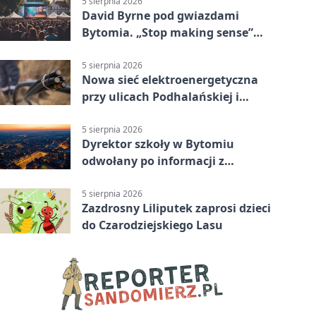
5 sierpnia 2026
David Byrne pod gwiazdami
Bytomia. „Stop making sense”
wraca na ekran
5 sierpnia 2026
Nowa sieć elektroenergetyczna
przy ulicach Podhalańskiej i
Nowakowskiego
5 sierpnia 2026
Dyrektor szkoły w Bytomiu
odwołany po informacji z
prokuratury
5 sierpnia 2026
Zazdrosny Liliputek zaprosi dzieci
do Czarodziejskiego Lasu