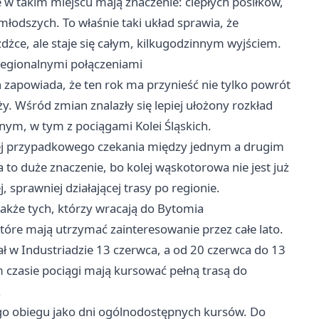
e w takim miejscu mają znaczenie: ciepłych posiłków,
jmłodszych. To właśnie taki układ sprawia, że
żdżce, ale staje się całym, kilkugodzinnym wyjściem.
 regionalnymi połączeniami
zapowiada, że ten rok ma przynieść nie tylko powrót
. Wśród zmian znalazły się lepiej ułożony rozkład
lnym, w tym z pociągami Kolei Śląskich.
iej przypadkowego czekania między jednym a drugim
 to duże znaczenie, bo kolej wąskotorowa nie jest już
 sprawniej działającej trasy po regionie.
także tych, którzy wracają do Bytomia
tóre mają utrzymać zainteresowanie przez całe lato.
ł w Industriadzie 13 czerwca, a od 20 czerwca do 13
 czasie pociągi mają kursować pełną trasą do
.
go obiegu jako dni ogólnodostępnych kursów. Do