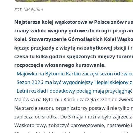
FOT. UM Bytom
Najstarsza kolej wąskotorowa w Polsce znów rusz
znany widok: wagony gotowe do drogi i program
kolei. Stowarzyszenie Górnośląskich Kolei Wąs
łącząc przejazdy z wizytą na zabytkowej stacji i r
czeka tu kilka godzin spędzonych między toram
rozpoczęcie wiosennego kursowania.
Majówka na Bytomiu Karbiu zaczęła sezon od zwiedz
Sezon 2026 ma być wygodniejszy i lepiej sklejony 
Letni rozkład i dodatkowy pociąg mają przyciągnąć
Majówka na Bytomiu Karbiu zaczęła sezon od zwiedza
Na starcie sezonu organizatorzy postawili nie tylko
zaplecza od środka. Do 3 maja można było zajrzeć z
Wąskotorowy, zobaczyć parowozownię, nastawnię i iz