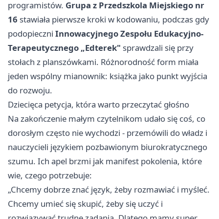
programistów.
Grupa z Przedszkola Miejskiego nr
16
stawiała pierwsze kroki w kodowaniu, podczas gdy
podopieczni
Innowacyjnego Zespołu Edukacyjno-
Terapeutycznego „Edterek"
sprawdzali się przy
stołach z planszówkami. Różnorodność form miała
jeden wspólny mianownik: książka jako punkt wyjścia
do rozwoju.
Dziecięca petycja, która warto przeczytać głośno
Na zakończenie małym czytelnikom udało się coś, co
dorosłym często nie wychodzi - przemówili do władz i
nauczycieli językiem pozbawionym biurokratycznego
szumu. Ich apel brzmi jak manifest pokolenia, które
wie, czego potrzebuje:
„Chcemy dobrze znać język, żeby rozmawiać i myśleć.
Chcemy umieć się skupić, żeby się uczyć i
rozwiązywać trudne zadania. Dlatego mamy super