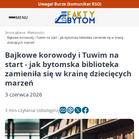
Uwaga! Burze (komunikat RSO)
MENU
Strona główna
Wiadomości
Bajkowe korowody i Tuwim na start - jak bytomska biblioteka zamieniła się w krainę
dziecięcych marzeń
Bajkowe korowody i Tuwim na
start - jak bytomska biblioteka
zamieniła się w krainę dziecięcych
marzeń
3 czerwca 2026
3 min czytania
Udostępnij