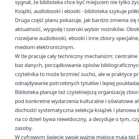
sygnał, że biblioteka chce być miejscem nie tylko ż
Książki, audiobooki i ebooki - biblioteka szykuje pół
Druga część planu pokazuje, jak bardzo zmienia się
aktualność, wygodę i szeroki wybór nośników. Obok
rozwijane audiobooki, ebooki i inne zbiory specjal
mediom elektronicznym.
W tle pracuje cały techniczny mechanizm: centralne
baz danych, porządkowanie opisów bibliograficznych
czytelnika to może brzmieć sucho, ale w praktyce pr
odnajdywanie potrzebnych tytułów i lepiej poukłada
Biblioteka planuje też czytelniejszą organizację z
pod konkretne wydarzenia kulturalne i oświatowe a
dochodzi systematyczna selekcja książek i planowa k
na co dzień bywa niewidoczny, a decyduje o tym, czy
zasoby.
W cyfrowym świecie swoje ważne miejsce mają też 