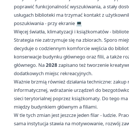
poprawić funkcjonalność wyszukiwania, a stały dost
usługach biblioteki ma trzymać kontakt z użytkownik
poszukiwania - przy ekranie 💻
Więcej światła, klimatyzacji i książkomatów - bibli
Strategia nie zatrzymuje się na zbiorach. Sporo miejs
decyduje o codziennym komforcie wejścia do bibliot
konserwacje budynku głównego oraz filii, a także 
głównego. Na
2028
zapisano też tworzenie kreatywne
dodatkowych miejsc rekreacyjnych.
Ważnie brzmią również działania techniczne: zakup 
informatycznej, wdrażanie urządzeń do bezgotówkow
sieci terytorialnej poprzez książkomaty. Do tego ma 
między budynkiem głównym a filiami.
W tle tych zmian jest jeszcze jeden filar - ludzie. Pr
sama instytucja stawia na motywowanie, rozwój zawo