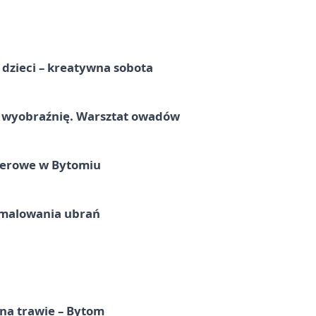
a dzieci – kreatywna sobota
a wyobraźnię. Warsztat owadów
nerowe w Bytomiu
malowania ubrań
 na trawie – Bytom