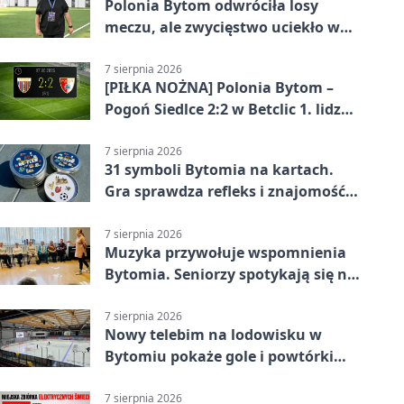
Polonia Bytom odwróciła losy
meczu, ale zwycięstwo uciekło w
końcówce
7 sierpnia 2026
[PIŁKA NOŻNA] Polonia Bytom –
Pogoń Siedlce 2:2 w Betclic 1. lidze.
Gospodarze odwrócili losy meczu,
ale stracili zwycięstwo
7 sierpnia 2026
31 symboli Bytomia na kartach.
Gra sprawdza refleks i znajomość
miasta
7 sierpnia 2026
Muzyka przywołuje wspomnienia
Bytomia. Seniorzy spotykają się na
warsztatach
7 sierpnia 2026
Nowy telebim na lodowisku w
Bytomiu pokaże gole i powtórki
akcji
7 sierpnia 2026