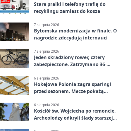
Stare pralki i telefony trafią do
recyklingu zamiast do kosza
7 sierpnia 2026
Bytomska modernizacja w finale. O
nagrodzie zdecydują internauci
7 sierpnia 2026
Jeden skradziony rower, cztery
zabezpieczone. Zatrzymano 36-
latka
6 sierpnia 2026
Hokejowa Polonia zagra sparingi
przed sezonem. Mecze pokażą
kamery AI
6 sierpnia 2026
Kościół św. Wojciecha po remoncie.
Archeolodzy odkryli ślady starszej
świątyni