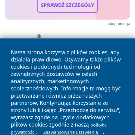
SPRAWDŹ SZCZEGÓŁY
autopromocja
Nasza strona korzysta z plików cookies, aby
działała prawidłowo. Używamy także plików
cookies i podobnych technologii od
zewnętrznych dostawców w celach
analitycznych, marketingowych i
społecznościowych. Informacje te mogą być
przetwarzane również przez naszych
partnerów. Kontynuując korzystanie ze
Copyright © 2026 faktybytom.pl Wszystkie prawa zastrzeżone.
strony lub klikając „Przechodzę do serwisu",
wyrażasz zgodę na użycie dodatkowych
plików cookies zgodnie z naszą
polityką
Polityka
Polityka
.
.
prywatności
Zaawansowane ustawienia
News
Autorzy