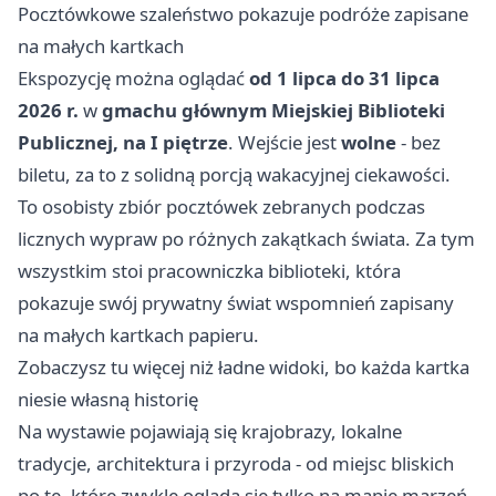
Pocztówkowe szaleństwo pokazuje podróże zapisane
na małych kartkach
Ekspozycję można oglądać
od 1 lipca do 31 lipca
2026 r.
w
gmachu głównym Miejskiej Biblioteki
Publicznej, na I piętrze
. Wejście jest
wolne
- bez
biletu, za to z solidną porcją wakacyjnej ciekawości.
To osobisty zbiór pocztówek zebranych podczas
licznych wypraw po różnych zakątkach świata. Za tym
wszystkim stoi pracowniczka biblioteki, która
pokazuje swój prywatny świat wspomnień zapisany
na małych kartkach papieru.
Zobaczysz tu więcej niż ładne widoki, bo każda kartka
niesie własną historię
Na wystawie pojawiają się krajobrazy, lokalne
tradycje, architektura i przyroda - od miejsc bliskich
po te, które zwykle ogląda się tylko na mapie marzeń.