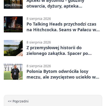
Apteki w Bytomiu - godziny
otwarcia, dyżury, apteka
całodobowa
8 sierpnia 2026
Po Talking Heads przychodzi czas
na Hitchcocka. Seans w Pałacu w
Miechowicach
8 sierpnia 2026
Z przemysłowej historii do
zielonego zakątka. Spacer po
Żabich Dołach
8 sierpnia 2026
Polonia Bytom odwróciła losy
meczu, ale zwycięstwo uciekło w
końcówce
<< Poprzedni