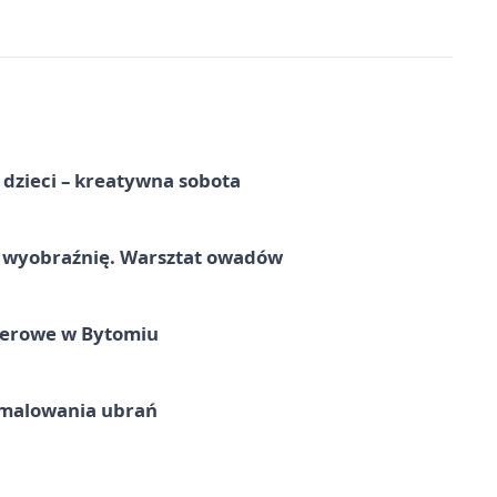
a dzieci – kreatywna sobota
a wyobraźnię. Warsztat owadów
nerowe w Bytomiu
malowania ubrań