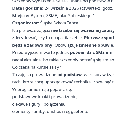
Szczegóły wydarzenia Salsa Cubana od podstaw w 
Data i godzina:
24 września 2026 (czwartek), godz
Miejsce:
Bytom, ZSME, plac Sobieskiego 1
Organizator:
Śląska Szkoła Tańca
Na pierwsze zajęcia
nie trzeba się wcześniej zapi
zdecydować, czy to grupa dla siebie.
Pierwsze spotk
będzie zadowolony
. Obowiązuje
zmienne obuwie
Przed wyjściem warto jednak
potwierdzić SMS-em 
nadal aktualne, bo takie szczegóły potrafią się zmien
Co czeka na kursie salsy?
To zajęcia prowadzone
od podstaw
, więc sprawdzą 
tych, które chcą uporządkować technikę i rozwinąć 
W programie mają pojawić się:
podstawowe kroki i prowadzenie,
ciekawe figury i połączenia,
elementy rumby, orishas i reggaetonu,