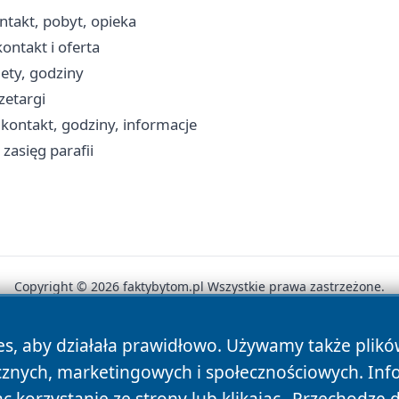
takt, pobyt, opieka
ntakt i oferta
ety, godziny
zetargi
 kontakt, godziny, informacje
zasięg parafii
Copyright © 2026 faktybytom.pl Wszystkie prawa zastrzeżone.
es, aby działała prawidłowo. Używamy także plik
News
Autorzy
Polityka Prywatności
Polityka Cookie
cznych, marketingowych i społecznościowych. Inf
 korzystanie ze strony lub klikając „Przechodzę 