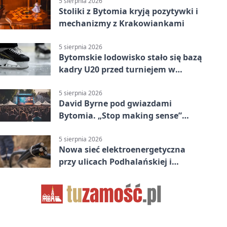
5 sierpnia 2026
Stoliki z Bytomia kryją pozytywki i
mechanizmy z Krakowiankami
5 sierpnia 2026
Bytomskie lodowisko stało się bazą
kadry U20 przed turniejem w
Ostrawie
5 sierpnia 2026
David Byrne pod gwiazdami
Bytomia. „Stop making sense”
wraca na ekran
5 sierpnia 2026
Nowa sieć elektroenergetyczna
przy ulicach Podhalańskiej i
Nowakowskiego