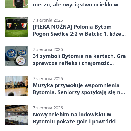
meczu, ale zwycięstwo uciekło w
końcówce
7 sierpnia 2026
[PIŁKA NOŻNA] Polonia Bytom –
Pogoń Siedlce 2:2 w Betclic 1. lidze.
Gospodarze odwrócili losy meczu,
ale stracili zwycięstwo
7 sierpnia 2026
31 symboli Bytomia na kartach. Gra
sprawdza refleks i znajomość
miasta
7 sierpnia 2026
Muzyka przywołuje wspomnienia
Bytomia. Seniorzy spotykają się na
warsztatach
7 sierpnia 2026
Nowy telebim na lodowisku w
Bytomiu pokaże gole i powtórki
akcji