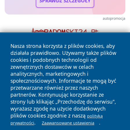
SPRAWDŹ SZCZEGÓŁY
autopromocja
Nasza strona korzysta z plików cookies, aby
działała prawidłowo. Używamy także plików
cookies i podobnych technologii od
zewnętrznych dostawców w celach
analitycznych, marketingowych i
społecznościowych. Informacje te mogą być
Copyright © 2026 faktybytom.pl Wszystkie prawa zastrzeżone.
przetwarzane również przez naszych
partnerów. Kontynuując korzystanie ze
strony lub klikając „Przechodzę do serwisu",
Polityka
Polityka
News
Autorzy
wyrażasz zgodę na użycie dodatkowych
Prywatności
Cookies
plików cookies zgodnie z naszą
polityką
.
.
prywatności
Zaawansowane ustawienia