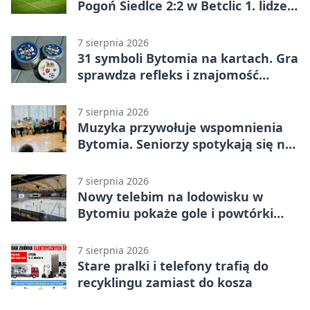
Pogoń Siedlce 2:2 w Betclic 1. lidze.
Gospodarze odwrócili losy meczu,
ale stracili zwycięstwo
7 sierpnia 2026
31 symboli Bytomia na kartach. Gra
sprawdza refleks i znajomość
miasta
7 sierpnia 2026
Muzyka przywołuje wspomnienia
Bytomia. Seniorzy spotykają się na
warsztatach
7 sierpnia 2026
Nowy telebim na lodowisku w
Bytomiu pokaże gole i powtórki
akcji
7 sierpnia 2026
Stare pralki i telefony trafią do
recyklingu zamiast do kosza