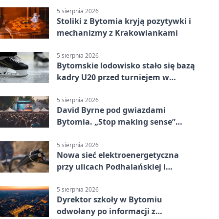
5 sierpnia 2026
Stoliki z Bytomia kryją pozytywki i
mechanizmy z Krakowiankami
5 sierpnia 2026
Bytomskie lodowisko stało się bazą
kadry U20 przed turniejem w
Ostrawie
5 sierpnia 2026
David Byrne pod gwiazdami
Bytomia. „Stop making sense”
wraca na ekran
5 sierpnia 2026
Nowa sieć elektroenergetyczna
przy ulicach Podhalańskiej i
Nowakowskiego
5 sierpnia 2026
Dyrektor szkoły w Bytomiu
odwołany po informacji z