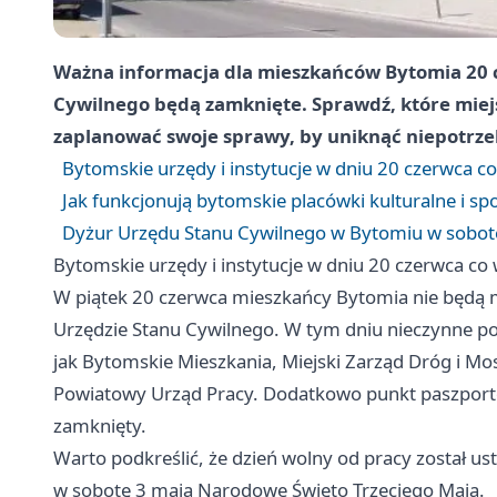
Ważna informacja dla mieszkańców Bytomia 20 c
Cywilnego będą zamknięte. Sprawdź, które miejski
zaplanować swoje sprawy, by uniknąć niepotrz
Bytomskie urzędy i instytucje w dniu 20 czerwca co
Jak funkcjonują bytomskie placówki kulturalne i s
Dyżur Urzędu Stanu Cywilnego w Bytomiu w sobot
Bytomskie urzędy i instytucje w dniu 20 czerwca co 
W piątek 20 czerwca mieszkańcy Bytomia nie będą m
Urzędzie Stanu Cywilnego. W tym dniu nieczynne poz
jak Bytomskie Mieszkania, Miejski Zarząd Dróg i M
Powiatowy Urząd Pracy. Dodatkowo punkt paszportow
zamknięty.
Warto podkreślić, że dzień wolny od pracy został u
w sobotę 3 maja Narodowe Święto Trzeciego Maja.