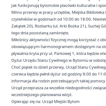
Jak funkcjonują bytomskie placówki kulturalne i sp
Mimo przerwy w pracy urzędów, Miejska Biblioteka P
czytelników w godzinach od 10:00 do 18:00. Niestety,
Zakątek 20), Rozbarku (ul. Arki Bożka 21), Suchej Gó
tego dnia pozostaną zamknięte.
Miłośnicy aktywności fizycznej mogą korzystać z ob
obowiązującym harmonogramem dostępnym na stroni
pływalnia kryta przy ul. Parkowej 1, która będzie ot
Dyżur Urzędu Stanu Cywilnego w Bytomiu w sobotę
Choć piątek to dzień przerwy, Urząd Stanu Cywilne
czerwca będzie pełnił dyżur od godziny 8:00 do 11:
informacja dla rodzin potrzebujących takiej pomoc
Urząd przeprasza za wszelkie niedogodności związa
wcześniejszego planowania wizyt.
Opierając się na: Urząd Miejski Bytom