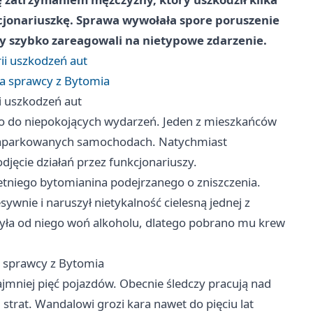
onariuszkę. Sprawa wywołała spore poruszenie
y szybko zareagowali na nietypowe zdarzenie.
ii uszkodzeń aut
la sprawcy z Bytomia
i uszkodzeń aut
zło do niepokojących wydarzeń. Jeden z mieszkańców
 zaparkowanych samochodach. Natychmiast
djęcie działań przez funkcjonariuszy.
etniego bytomianina podejrzanego o zniszczenia.
wnie i naruszył nietykalność cielesną jednej z
była od niego woń alkoholu, dlatego pobrano mu krew
a sprawcy z Bytomia
jmniej pięć pojazdów. Obecnie śledczy pracują nad
 strat. Wandalowi grozi kara nawet do pięciu lat