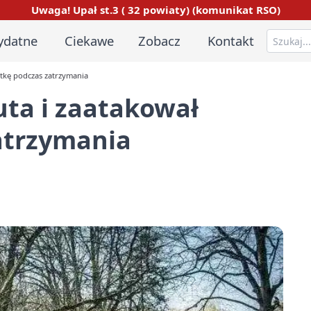
Uwaga! Upał st.3 ( 32 powiaty) (komunikat RSO)
ydatne
Ciekawe
Zobacz
Kontakt
ntkę podczas zatrzymania
uta i zaatakował
atrzymania