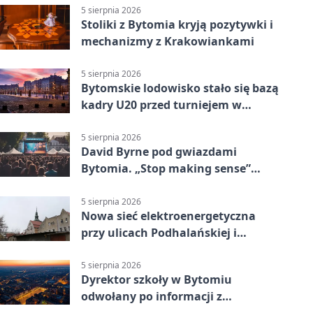
5 sierpnia 2026
Stoliki z Bytomia kryją pozytywki i
mechanizmy z Krakowiankami
5 sierpnia 2026
Bytomskie lodowisko stało się bazą
kadry U20 przed turniejem w
Ostrawie
5 sierpnia 2026
David Byrne pod gwiazdami
Bytomia. „Stop making sense”
wraca na ekran
5 sierpnia 2026
Nowa sieć elektroenergetyczna
przy ulicach Podhalańskiej i
Nowakowskiego
5 sierpnia 2026
Dyrektor szkoły w Bytomiu
odwołany po informacji z
prokuratury