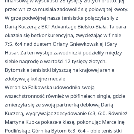
finansową w wysokości 28 tysięcy złotych brutto. Jej
przeciwniczka musiała zadowolić się połową tej kwoty.
W grze podwójnej nasza tenisistka połączyła siły z
Darią Kuczerą z BKT Advantage Bielsko-Biała. Ta para
okazała się bezkonkurencyjna, zwyciężając w finale
7:5, 6:4 nad duetem Oriany Gniewkowskiej i Sary
Husar. Za ten występ zawodniczki podzieliły między
siebie nagrodę o wartości 12 tysięcy złotych.
Bytomskie tenisistki błyszczą na krajowej arenie i
zdobywają kolejne medale
Weronika Falkowska udowodniła swoją
wszechstronność również w półfinałach singla, gdzie
zmierzyła się ze swoją partnerką deblową Darią
Kuczerą, wygrywając zdecydowanie 6:3, 6:0. Również
Martyna Kubka pokazała klasę, pokonując Marcelinę
Podlińską z Górnika Bytom 6:3, 6:4 – obie tenisistki