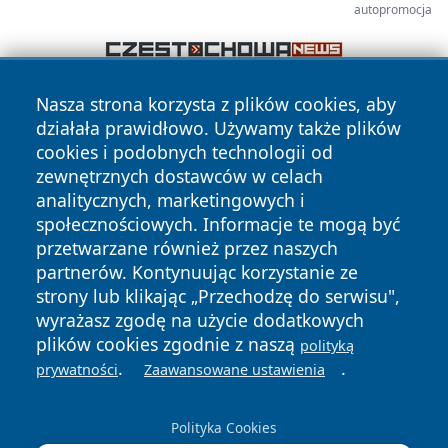
autopromocja
Nasza strona korzysta z plików cookies, aby
działała prawidłowo. Używamy także plików
cookies i podobnych technologii od
zewnętrznych dostawców w celach
analitycznych, marketingowych i
Copyright © 2026 faktybytom.pl Wszystkie prawa zastrzeżone.
społecznościowych. Informacje te mogą być
przetwarzane również przez naszych
partnerów. Kontynuując korzystanie ze
Polityka
Polityka
strony lub klikając „Przechodzę do serwisu",
News
Autorzy
Prywatności
Cookies
wyrażasz zgodę na użycie dodatkowych
plików cookies zgodnie z naszą
polityką
.
.
prywatności
Zaawansowane ustawienia
Polityka Cookies