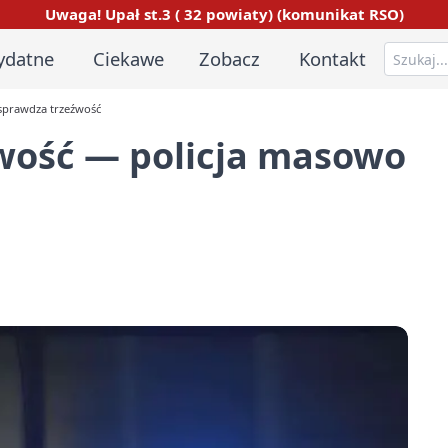
Uwaga! Upał st.3 ( 32 powiaty) (komunikat RSO)
ydatne
Ciekawe
Zobacz
Kontakt
sprawdza trzeźwość
wość — policja masowo