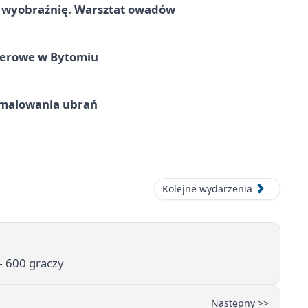
a wyobraźnię. Warsztat owadów
nerowe w Bytomiu
malowania ubrań
Kolejne wydarzenia
— 600 graczy
Następny >>