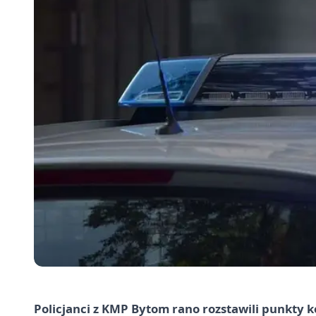
Policjanci z KMP Bytom rano rozstawili punkty k