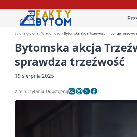
Prz
Strona główna
Wiadomości
Bytomska akcja Trzeźwość — policja masowo 
Bytomska akcja Trzeź
sprawdza trzeźwość
19 sierpnia 2025
2 min czytania
Udostępnij