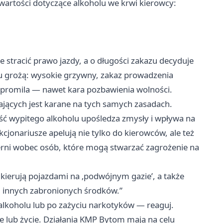
wartości dotyczące alkoholu we krwi kierowcy:
tracić prawo jazdy, a o długości zakazu decyduje
 grożą: wysokie grzywny, zakaz prowadzenia
 promila — nawet kara pozbawienia wolności.
ących jest karane na tych samych zasadach.
ość wypitego alkoholu upośledza zmysły i wpływa na
cjonariusze apelują nie tylko do kierowców, ale też
rni wobec osób, które mogą stwarzać zagrożenie na
 kierują pojazdami na ‚podwójnym gazie’, a także
 innych zabronionych środków.”
 alkoholu lub po zażyciu narkotyków — reaguj.
e lub życie. Działania KMP Bytom mają na celu