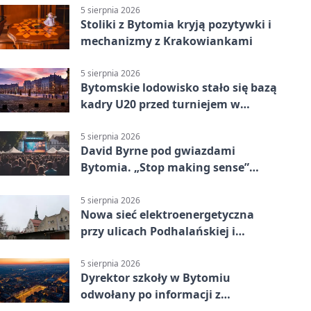
5 sierpnia 2026
Stoliki z Bytomia kryją pozytywki i
mechanizmy z Krakowiankami
5 sierpnia 2026
Bytomskie lodowisko stało się bazą
kadry U20 przed turniejem w
Ostrawie
5 sierpnia 2026
David Byrne pod gwiazdami
Bytomia. „Stop making sense”
wraca na ekran
5 sierpnia 2026
Nowa sieć elektroenergetyczna
przy ulicach Podhalańskiej i
Nowakowskiego
5 sierpnia 2026
Dyrektor szkoły w Bytomiu
odwołany po informacji z
prokuratury