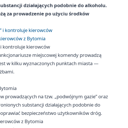
ubstancji działających podobnie do alkoholu.
rożą za prowadzenie po użyciu środków
” i kontroluje kierowców
 kierowców z Bytomia
 i kontroluje kierowców
funkcjonariusze miejscowej komendy prowadzą
est w kilku wyznaczonych punktach miasta —
użbami.
Bytomia
ców prowadzących na tzw. „podwójnym gazie” oraz
onionych substancji działających podobnie do
 poprawiać bezpieczeństwo użytkowników dróg.
kierowców z Bytomia