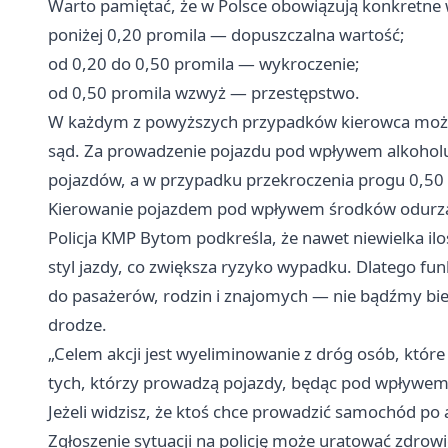
Warto pamiętać, że w Polsce obowiązują konkretne 
poniżej 0,20 promila — dopuszczalna wartość;
od 0,20 do 0,50 promila — wykroczenie;
od 0,50 promila wzwyż — przestępstwo.
W każdym z powyższych przypadków kierowca może s
sąd. Za prowadzenie pojazdu pod wpływem alkoholu
pojazdów, a w przypadku przekroczenia progu 0,50
Kierowanie pojazdem pod wpływem środków odurzaj
Policja KMP Bytom podkreśla, że nawet niewielka il
styl jazdy, co zwiększa ryzyko wypadku. Dlatego funk
do pasażerów, rodzin i znajomych — nie bądźmy bie
drodze.
„Celem akcji jest wyeliminowanie z dróg osób, które
tych, którzy prowadzą pojazdy, będąc pod wpływem
Jeżeli widzisz, że ktoś chce prowadzić samochód po
Zgłoszenie sytuacji na policję może uratować zdrowi