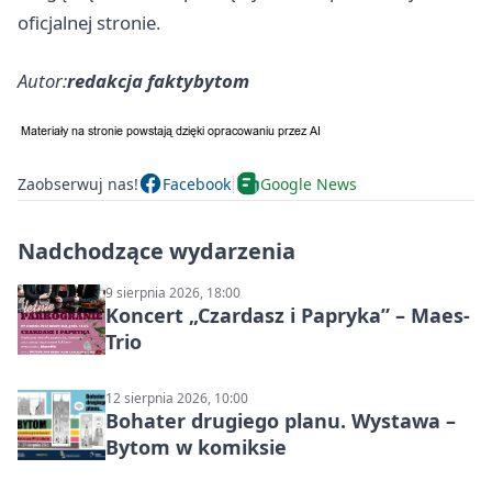
oficjalnej stronie.
Autor:
redakcja faktybytom
Zaobserwuj nas!
Facebook
Google News
Nadchodzące wydarzenia
9 sierpnia 2026, 18:00
Koncert „Czardasz i Papryka” – Maes-
Trio
12 sierpnia 2026, 10:00
Bohater drugiego planu. Wystawa –
Bytom w komiksie