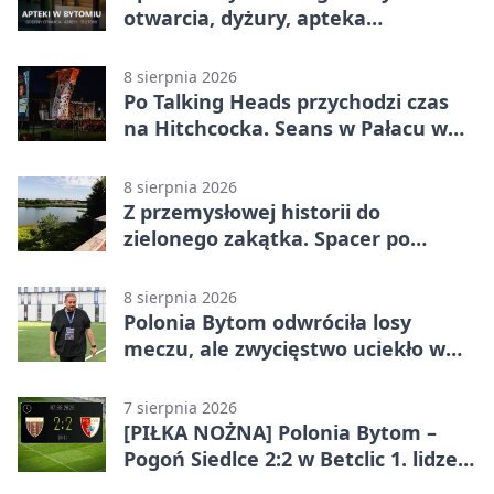
otwarcia, dyżury, apteka
całodobowa
8 sierpnia 2026
Po Talking Heads przychodzi czas
na Hitchcocka. Seans w Pałacu w
Miechowicach
8 sierpnia 2026
Z przemysłowej historii do
zielonego zakątka. Spacer po
Żabich Dołach
8 sierpnia 2026
Polonia Bytom odwróciła losy
meczu, ale zwycięstwo uciekło w
końcówce
7 sierpnia 2026
[PIŁKA NOŻNA] Polonia Bytom –
Pogoń Siedlce 2:2 w Betclic 1. lidze.
Gospodarze odwrócili losy meczu,