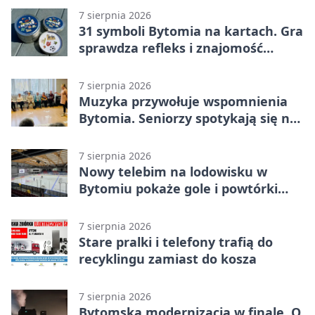
ale stracili zwycięstwo
7 sierpnia 2026
31 symboli Bytomia na kartach. Gra
sprawdza refleks i znajomość
miasta
7 sierpnia 2026
Muzyka przywołuje wspomnienia
Bytomia. Seniorzy spotykają się na
warsztatach
7 sierpnia 2026
Nowy telebim na lodowisku w
Bytomiu pokaże gole i powtórki
akcji
7 sierpnia 2026
Stare pralki i telefony trafią do
recyklingu zamiast do kosza
7 sierpnia 2026
Bytomska modernizacja w finale. O