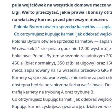
pula wejściówek na wszystkie domowe mecze w
Ligi. Warto przeczytać, jakie prawa i bonusy o
na właściwy karnet przed pierwszym meczem.
Polonia Bytom otwiera sprzedaż karnetów — zaplan
Co otrzymujesz kupując karnet i jak odebrać wejś
Polonia Bytom otwiera sprzedaż karnetów — zaplanu
W czwartek 21 sierpnia o godzinie 12:00 wystartuj
hokejowej Polonii Bytom w sezonie zasadniczym 2
450 zł (bilet normalny), 350 zł (bilet ulgowy) oraz 15
mecz, zaplanowany na 12 września przeciwko GKS Ka
Karnety są sprzedawane wyłącznie online za pośredn
dostępna będzie ograniczona liczba wejściówek. Do 
trafią karnety na trybunę A oraz trybunę B.
Co otrzymujesz kupując karnet i jak odebrać wejśc
Kupując karnet zyskujesz: gwarancję udziału we w