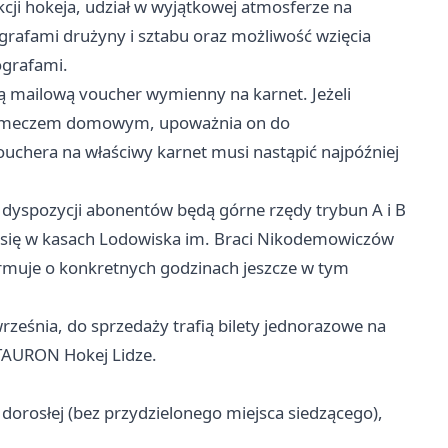
cji hokeja, udział w wyjątkowej atmosferze na
ografami drużyny i sztabu oraz możliwość wzięcia
ografami.
 mailową voucher wymienny na karnet. Jeżeli
ym meczem domowym, upoważnia on do
uchera na właściwy karnet musi nastąpić najpóźniej
yspozycji abonentów będą górne rzędy trybun A i B
 się w kasach Lodowiska im. Braci Nikodemowiczów
muje o konkretnych godzinach jeszcze w tym
ześnia, do sprzedaży trafią bilety jednorazowe na
TAURON Hokej Lidze.
dorosłej (bez przydzielonego miejsca siedzącego),