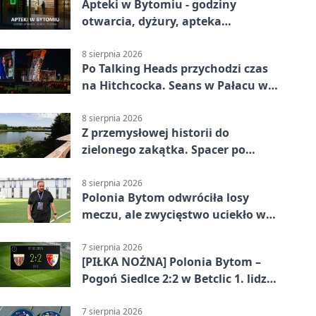
Apteki w Bytomiu - godziny
otwarcia, dyżury, apteka
całodobowa
8 sierpnia 2026
Po Talking Heads przychodzi czas
na Hitchcocka. Seans w Pałacu w
Miechowicach
8 sierpnia 2026
Z przemysłowej historii do
zielonego zakątka. Spacer po
Żabich Dołach
8 sierpnia 2026
Polonia Bytom odwróciła losy
meczu, ale zwycięstwo uciekło w
końcówce
7 sierpnia 2026
[PIŁKA NOŻNA] Polonia Bytom –
Pogoń Siedlce 2:2 w Betclic 1. lidze.
Gospodarze odwrócili losy meczu,
ale stracili zwycięstwo
7 sierpnia 2026