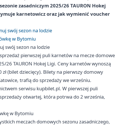
 sezonie zasadniczym 2025/26 TAURON Hokej
trzymuje karnetowicz oraz jak wymienić voucher
uj swój sezon na lodzie
ciówkę w Bytomiu
j swój sezon na lodzie
e sprzedaż pierwszej puli karnetów na mecze domowe
025/26 TAURON Hokej Ligi. Ceny karnetów wynoszą
0 zł (bilet dziecięcy). Bilety na pierwszy domowy
towice, trafią do sprzedaży we wrześniu.
ictwem serwisu kupbilet.pl. W pierwszej puli
sprzedaży otwartej, która potrwa do 2 września,
iówkę w Bytomiu
szystkich meczach domowych sezonu zasadniczego,