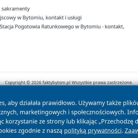
a, sakramenty
scowy w Bytomiu, kontakt i usługi
Stacja Pogotowia Ratunkowego w Bytomiu - kontakt,
Copyright © 2026 faktybytom.pl Wszystkie prawa zastrzeżone.
es, aby działała prawidłowo. Używamy także plik
News
Autorzy
Polityka Prywatności
Polityka Cookie
cznych, marketingowych i społecznościowych. Inf
 korzystanie ze strony lub klikając „Przechodzę 
ookies zgodnie z naszą
polityką prywatności
.
Zaaw