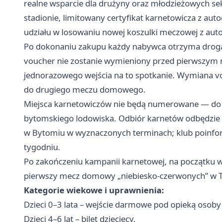
realne wsparcie dla drużyny oraz młodzieżowych sek
stadionie, limitowany certyfikat karnetowicza z aut
udziału w losowaniu nowej koszulki meczowej z aut
Po dokonaniu zakupu każdy nabywca otrzyma drogą
voucher nie zostanie wymieniony przed pierwsz
jednorazowego wejścia na to spotkanie. Wymiana vo
do drugiego meczu domowego.
Miejsca karnetowiczów nie będą numerowane — do d
bytomskiego lodowiska. Odbiór karnetów odbędzie
w Bytomiu w wyznaczonych terminach; klub poinfor
tygodniu.
Po zakończeniu kampanii karnetowej, na początku wr
pierwszy mecz domowy „niebiesko-czerwonych” w 
Kategorie wiekowe i uprawnienia:
Dzieci 0–3 lata – wejście darmowe pod opieką osoby 
Dzieci 4–6 lat – bilet dziecięcy,