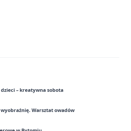
a dzieci – kreatywna sobota
a wyobraźnię. Warsztat owadów
nerowe w Bytomiu