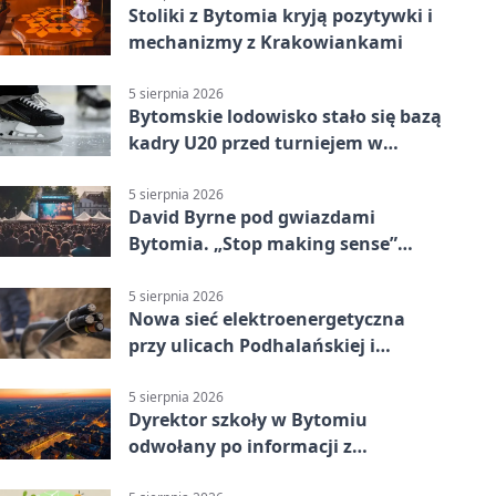
Stoliki z Bytomia kryją pozytywki i
mechanizmy z Krakowiankami
5 sierpnia 2026
Bytomskie lodowisko stało się bazą
kadry U20 przed turniejem w
Ostrawie
5 sierpnia 2026
David Byrne pod gwiazdami
Bytomia. „Stop making sense”
wraca na ekran
5 sierpnia 2026
Nowa sieć elektroenergetyczna
przy ulicach Podhalańskiej i
Nowakowskiego
5 sierpnia 2026
Dyrektor szkoły w Bytomiu
odwołany po informacji z
prokuratury