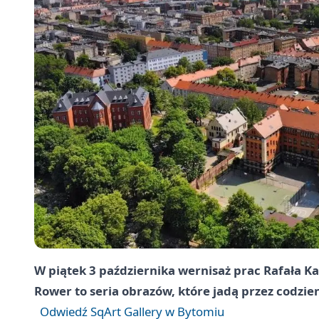
W piątek 3 października wernisaż prac Rafała K
Rower to seria obrazów, które jadą przez codzien
Odwiedź SqArt Gallery w Bytomiu