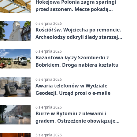
Hokejowa Polonia zagra sparingi
przed sezonem. Mecze pokażą
kamery AI
6 sierpnia 2026
Kościół św. Wojciecha po remoncie.
Archeolodzy odkryli ślady starszej
świątyni
6 sierpnia 2026
Bażantowa łączy Szombierki z
Bobrkiem. Droga nabiera kształtu
6 sierpnia 2026
Awaria telefonów w Wydziale
Geodezji. Urząd prosi o e-maile
6 sierpnia 2026
Burze w Bytomiu z ulewami i
gradem. Ostrzeżenie obowiązuje
do piątku
5 sierpnia 2026