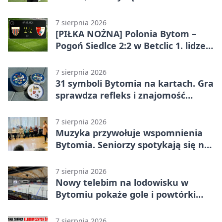
końcówce
7 sierpnia 2026
[PIŁKA NOŻNA] Polonia Bytom –
Pogoń Siedlce 2:2 w Betclic 1. lidze.
Gospodarze odwrócili losy meczu,
ale stracili zwycięstwo
7 sierpnia 2026
31 symboli Bytomia na kartach. Gra
sprawdza refleks i znajomość
miasta
7 sierpnia 2026
Muzyka przywołuje wspomnienia
Bytomia. Seniorzy spotykają się na
warsztatach
7 sierpnia 2026
Nowy telebim na lodowisku w
Bytomiu pokaże gole i powtórki
akcji
7 sierpnia 2026