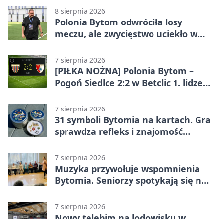
8 sierpnia 2026
Polonia Bytom odwróciła losy
meczu, ale zwycięstwo uciekło w
końcówce
7 sierpnia 2026
[PIŁKA NOŻNA] Polonia Bytom –
Pogoń Siedlce 2:2 w Betclic 1. lidze.
Gospodarze odwrócili losy meczu,
ale stracili zwycięstwo
7 sierpnia 2026
31 symboli Bytomia na kartach. Gra
sprawdza refleks i znajomość
miasta
7 sierpnia 2026
Muzyka przywołuje wspomnienia
Bytomia. Seniorzy spotykają się na
warsztatach
7 sierpnia 2026
Nowy telebim na lodowisku w