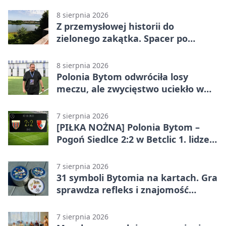
8 sierpnia 2026
Z przemysłowej historii do
zielonego zakątka. Spacer po
Żabich Dołach
8 sierpnia 2026
Polonia Bytom odwróciła losy
meczu, ale zwycięstwo uciekło w
końcówce
7 sierpnia 2026
[PIŁKA NOŻNA] Polonia Bytom –
Pogoń Siedlce 2:2 w Betclic 1. lidze.
Gospodarze odwrócili losy meczu,
ale stracili zwycięstwo
7 sierpnia 2026
31 symboli Bytomia na kartach. Gra
sprawdza refleks i znajomość
miasta
7 sierpnia 2026