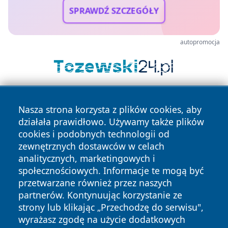
SPRAWDŹ SZCZEGÓŁY
autopromocja
Nasza strona korzysta z plików cookies, aby
działała prawidłowo. Używamy także plików
cookies i podobnych technologii od
zewnętrznych dostawców w celach
analitycznych, marketingowych i
Copyright © 2026 faktybytom.pl Wszystkie prawa zastrzeżone.
społecznościowych. Informacje te mogą być
przetwarzane również przez naszych
partnerów. Kontynuując korzystanie ze
Polityka
Polityka
News
Autorzy
strony lub klikając „Przechodzę do serwisu",
Prywatności
Cookies
wyrażasz zgodę na użycie dodatkowych