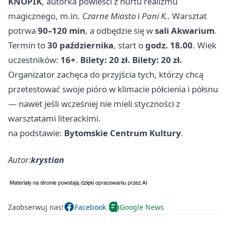
KNOPIK
, autorka powieści z nurtu realizmu
magicznego, m.in.
Czarne Miasto
i
Pani K.
. Warsztat
potrwa
90–120 min
, a odbędzie się w
sali Akwarium
.
Termin to
30 października
, start o
godz. 18.00
. Wiek
uczestników:
16+
.
Bilety: 20 zł. Bilety: 20 zł.
Organizator zachęca do przyjścia tych, którzy chcą
przetestować swoje pióro w klimacie półcienia i półsnu
— nawet jeśli wcześniej nie mieli styczności z
warsztatami literackimi.
na podstawie:
Bytomskie Centrum Kultury
.
Autor:
krystian
Zaobserwuj nas!
Facebook
Google News