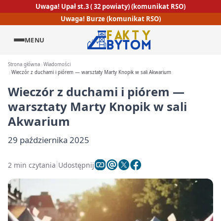
Uwaga! Upał st.3 ( 32 powiaty) (komunikat RSO)
Uwaga! Burze (komunikat RSO)
MENU
Strona główna
Wiadomości
Wieczór z duchami i piórem — warsztaty Marty Knopik w sali Akwarium
Wieczór z duchami i piórem —
warsztaty Marty Knopik w sali
Akwarium
29 października 2025
2 min czytania
Udostępnij