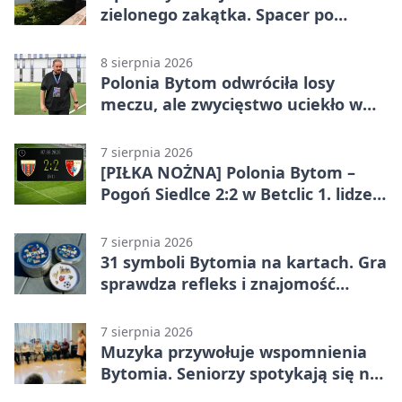
zielonego zakątka. Spacer po
Żabich Dołach
8 sierpnia 2026
Polonia Bytom odwróciła losy
meczu, ale zwycięstwo uciekło w
końcówce
7 sierpnia 2026
[PIŁKA NOŻNA] Polonia Bytom –
Pogoń Siedlce 2:2 w Betclic 1. lidze.
Gospodarze odwrócili losy meczu,
ale stracili zwycięstwo
7 sierpnia 2026
31 symboli Bytomia na kartach. Gra
sprawdza refleks i znajomość
miasta
7 sierpnia 2026
Muzyka przywołuje wspomnienia
Bytomia. Seniorzy spotykają się na
warsztatach