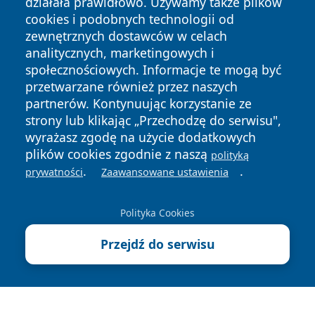
działała prawidłowo. Używamy także plików
cookies i podobnych technologii od
zewnętrznych dostawców w celach
analitycznych, marketingowych i
społecznościowych. Informacje te mogą być
przetwarzane również przez naszych
Copyright © 2026 faktybytom.pl Wszystkie prawa zastrzeżone.
partnerów. Kontynuując korzystanie ze
strony lub klikając „Przechodzę do serwisu",
wyrażasz zgodę na użycie dodatkowych
Polityka
Polityka
News
Autorzy
plików cookies zgodnie z naszą
polityką
Prywatności
Cookies
.
.
prywatności
Zaawansowane ustawienia
Polityka Cookies
Przejdź do serwisu