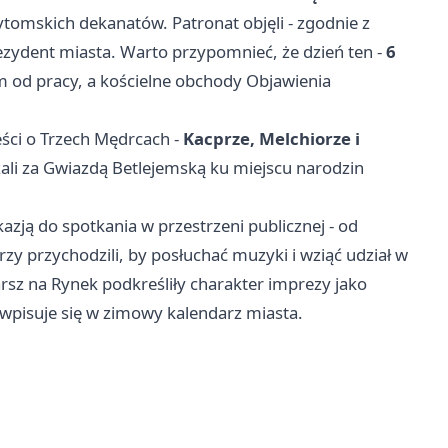
bytomskich dekanatów. Patronat objęli - zgodnie z
rezydent miasta. Warto przypomnieć, że dzień ten -
6
 od pracy, a kościelne obchody Objawienia
ści o Trzech Mędrcach -
Kacprze, Melchiorze i
ążali za Gwiazdą Betlejemską ku miejscu narodzin
ją do spotkania w przestrzeni publicznej - od
zy przychodzili, by posłuchać muzyki i wziąć udział w
z na Rynek podkreśliły charakter imprezy jako
 wpisuje się w zimowy kalendarz miasta.