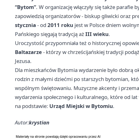
“Bytom”
. W organizację włączyły się także parafie 
zapowiedzią organizatorów - biskup gliwicki oraz p
stycznia
- od
2011 roku
jest w Polsce dniem wolnym
Pańskiego sięgają tradycją aż
III wieku
.
Uroczystość przypomniała też o historycznej opowie
Baltazarze
- którzy w chrześcijańskiej tradycji pod
Jezusa.
Dla mieszkańców Bytomia wydarzenie było dobrą okaz
rodzin z małymi dziećmi po starszych bytomian, któr
wspólnym świętowaniu. Muzyczne akcenty i przemars
wydarzenia społecznego i kulturalnego, które od lat
na podstawie:
Urząd Miejski w Bytomiu
.
Autor:
krystian