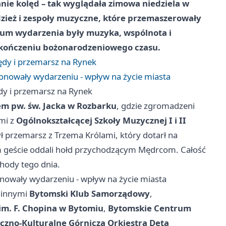
nie kolęd – tak wyglądała zimowa niedziela w
zież i zespoły muzyczne, które przemaszerowały
rum wydarzenia były muzyka, wspólnota i
akończeniu bożonarodzeniowego czasu.
olędy i przemarsz na Rynek
tronowały wydarzeniu - wpływ na życie miasta
lędy i przemarsz na Rynek
em pw. św. Jacka w Rozbarku
, gdzie zgromadzeni
mi z
Ogólnokształcącej Szkoły Muzycznej I i II
ł przemarsz z Trzema Królami, który dotarł na
m geście oddali hołd przychodzącym Mędrcom. Całość
hody tego dnia.
ronowały wydarzeniu - wpływ na życie miasta
y innymi
Bytomski Klub Samorządowy
,
 im. F. Chopina w Bytomiu
,
Bytomskie Centrum
zno-Kulturalne Górnicza Orkiestra Dęta