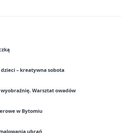
czką
a dzieci – kreatywna sobota
a wyobraźnię. Warsztat owadów
nerowe w Bytomiu
malowania ubrań