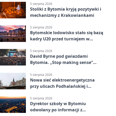
5 sierpnia 2026
Stoliki z Bytomia kryją pozytywki i
mechanizmy z Krakowiankami
5 sierpnia 2026
Bytomskie lodowisko stało się bazą
kadry U20 przed turniejem w
Ostrawie
5 sierpnia 2026
David Byrne pod gwiazdami
Bytomia. „Stop making sense”
wraca na ekran
5 sierpnia 2026
Nowa sieć elektroenergetyczna
przy ulicach Podhalańskiej i
Nowakowskiego
5 sierpnia 2026
Dyrektor szkoły w Bytomiu
odwołany po informacji z
prokuratury