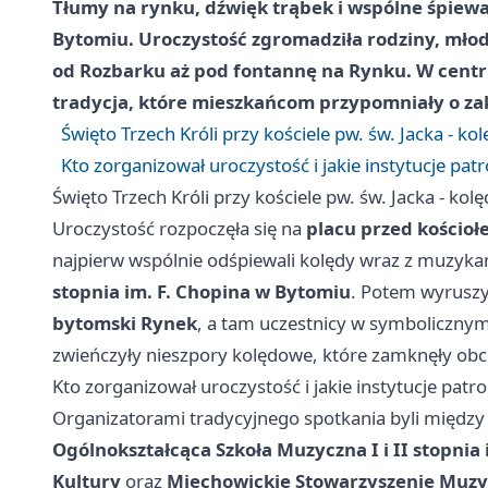
Tłumy na rynku, dźwięk trąbek i wspólne śpiewa
Bytomiu. Uroczystość zgromadziła rodziny, młod
od Rozbarku aż pod fontannę na Rynku. W cent
tradycja, które mieszkańcom przypomniały o z
Święto Trzech Króli przy kościele pw. św. Jacka - k
Kto zorganizował uroczystość i jakie instytucje pa
Święto Trzech Króli przy kościele pw. św. Jacka - ko
Uroczystość rozpoczęła się na
placu przed kościoł
najpierw wspólnie odśpiewali kolędy wraz z muzyka
stopnia im. F. Chopina w Bytomiu
. Potem wyruszy
bytomski Rynek
, a tam uczestnicy w symboliczny
zwieńczyły nieszpory kolędowe, które zamknęły obc
Kto zorganizował uroczystość i jakie instytucje pat
Organizatorami tradycyjnego spotkania byli międz
Ogólnokształcąca Szkoła Muzyczna I i II stopnia
Kultury
oraz
Miechowickie Stowarzyszenie Muzyc