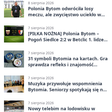
8 sierpnia 2026
Polonia Bytom odwróciła losy
meczu, ale zwycięstwo uciekło w
końcówce
7 sierpnia 2026
[PIŁKA NOŻNA] Polonia Bytom –
Pogoń Siedlce 2:2 w Betclic 1. lidze.
Gospodarze odwrócili losy meczu,
ale stracili zwycięstwo
7 sierpnia 2026
31 symboli Bytomia na kartach. Gra
sprawdza refleks i znajomość
miasta
7 sierpnia 2026
Muzyka przywołuje wspomnienia
Bytomia. Seniorzy spotykają się na
warsztatach
7 sierpnia 2026
Nowy telebim na lodowisku w