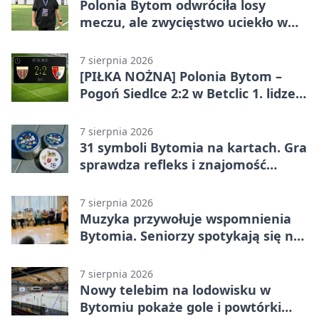
Polonia Bytom odwróciła losy
meczu, ale zwycięstwo uciekło w
końcówce
7 sierpnia 2026
[PIŁKA NOŻNA] Polonia Bytom –
Pogoń Siedlce 2:2 w Betclic 1. lidze.
Gospodarze odwrócili losy meczu,
ale stracili zwycięstwo
7 sierpnia 2026
31 symboli Bytomia na kartach. Gra
sprawdza refleks i znajomość
miasta
7 sierpnia 2026
Muzyka przywołuje wspomnienia
Bytomia. Seniorzy spotykają się na
warsztatach
7 sierpnia 2026
Nowy telebim na lodowisku w
Bytomiu pokaże gole i powtórki