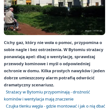
Cichy gaz, który nie woła o pomoc, przypomina o
sobie nagle i bez ostrzeżenia. W Bytomiu strażacy
ponawiają apel: dbaj o wentylację, sprawdzaj
przewody kominowe i myśl o odpowiedniej
ochronie w domu. Kilka prostych nawyków i jeden
dobrze umieszczony alarm potrafią odwrócić
dramatyczny scenariusz.
Strażacy w Bytomiu przypominają - drożność
kominów i wentylacja mają znaczenie
Czujka tlenku węgla - gdzie montować i jak o nią dbać