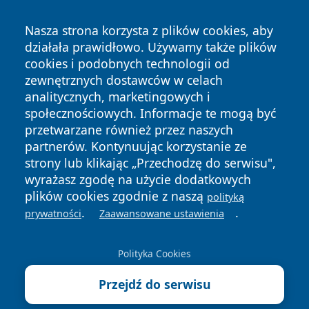
Nasza strona korzysta z plików cookies, aby
działała prawidłowo. Używamy także plików
cookies i podobnych technologii od
zewnętrznych dostawców w celach
analitycznych, marketingowych i
społecznościowych. Informacje te mogą być
Copyright © 2026 faktybytom.pl Wszystkie prawa zastrzeżone.
przetwarzane również przez naszych
partnerów. Kontynuując korzystanie ze
strony lub klikając „Przechodzę do serwisu",
Polityka
Polityka
News
Autorzy
wyrażasz zgodę na użycie dodatkowych
Prywatności
Cookies
plików cookies zgodnie z naszą
polityką
.
.
prywatności
Zaawansowane ustawienia
Polityka Cookies
Przejdź do serwisu