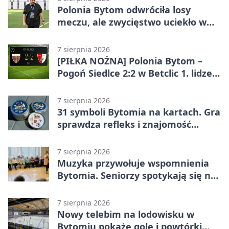
Polonia Bytom odwróciła losy
meczu, ale zwycięstwo uciekło w
końcówce
7 sierpnia 2026
[PIŁKA NOŻNA] Polonia Bytom –
Pogoń Siedlce 2:2 w Betclic 1. lidze.
Gospodarze odwrócili losy meczu,
ale stracili zwycięstwo
7 sierpnia 2026
31 symboli Bytomia na kartach. Gra
sprawdza refleks i znajomość
miasta
7 sierpnia 2026
Muzyka przywołuje wspomnienia
Bytomia. Seniorzy spotykają się na
warsztatach
7 sierpnia 2026
Nowy telebim na lodowisku w
Bytomiu pokaże gole i powtórki