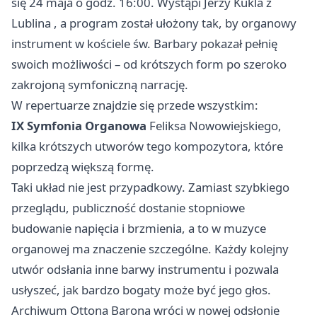
się 24 maja o godz. 16:00. Wystąpi Jerzy Kukla z
Lublina
, a program został ułożony tak, by organowy
instrument w kościele św. Barbary pokazał pełnię
swoich możliwości – od krótszych form po szeroko
zakrojoną symfoniczną narrację.
W repertuarze znajdzie się przede wszystkim:
IX Symfonia Organowa
Feliksa Nowowiejskiego,
kilka krótszych utworów tego kompozytora, które
poprzedzą większą formę.
Taki układ nie jest przypadkowy. Zamiast szybkiego
przeglądu, publiczność dostanie stopniowe
budowanie napięcia i brzmienia, a to w muzyce
organowej ma znaczenie szczególne. Każdy kolejny
utwór odsłania inne barwy instrumentu i pozwala
usłyszeć, jak bardzo bogaty może być jego głos.
Archiwum Ottona Barona wróci w nowej odsłonie