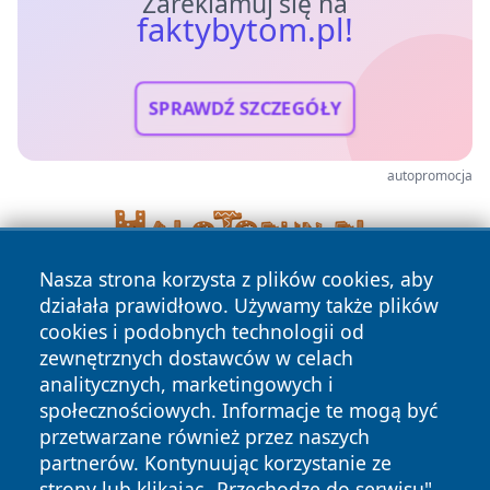
Zareklamuj się na
faktybytom.pl!
SPRAWDŹ SZCZEGÓŁY
autopromocja
Nasza strona korzysta z plików cookies, aby
działała prawidłowo. Używamy także plików
cookies i podobnych technologii od
zewnętrznych dostawców w celach
analitycznych, marketingowych i
społecznościowych. Informacje te mogą być
Copyright © 2026 faktybytom.pl Wszystkie prawa zastrzeżone.
przetwarzane również przez naszych
partnerów. Kontynuując korzystanie ze
strony lub klikając „Przechodzę do serwisu",