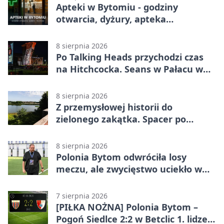
Apteki w Bytomiu - godziny
otwarcia, dyżury, apteka
całodobowa
8 sierpnia 2026
Po Talking Heads przychodzi czas
na Hitchcocka. Seans w Pałacu w
Miechowicach
8 sierpnia 2026
Z przemysłowej historii do
zielonego zakątka. Spacer po
Żabich Dołach
8 sierpnia 2026
Polonia Bytom odwróciła losy
meczu, ale zwycięstwo uciekło w
końcówce
7 sierpnia 2026
[PIŁKA NOŻNA] Polonia Bytom –
Pogoń Siedlce 2:2 w Betclic 1. lidze.