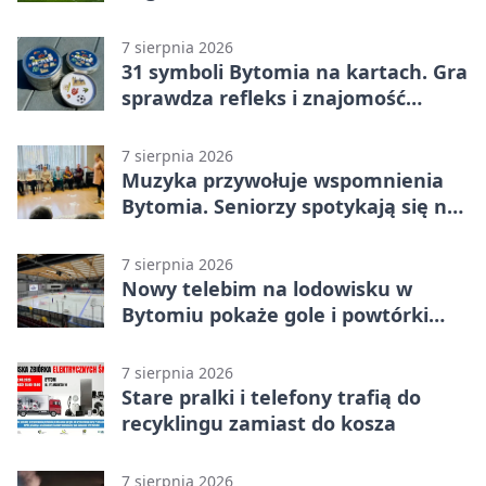
Gospodarze odwrócili losy meczu,
ale stracili zwycięstwo
7 sierpnia 2026
31 symboli Bytomia na kartach. Gra
sprawdza refleks i znajomość
miasta
7 sierpnia 2026
Muzyka przywołuje wspomnienia
Bytomia. Seniorzy spotykają się na
warsztatach
7 sierpnia 2026
Nowy telebim na lodowisku w
Bytomiu pokaże gole i powtórki
akcji
7 sierpnia 2026
Stare pralki i telefony trafią do
recyklingu zamiast do kosza
7 sierpnia 2026