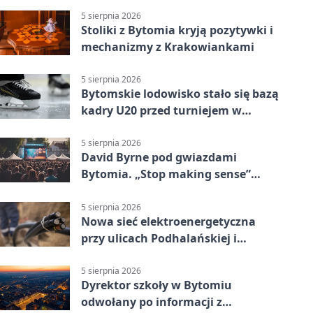
5 sierpnia 2026
Stoliki z Bytomia kryją pozytywki i
mechanizmy z Krakowiankami
5 sierpnia 2026
Bytomskie lodowisko stało się bazą
kadry U20 przed turniejem w
Ostrawie
5 sierpnia 2026
David Byrne pod gwiazdami
Bytomia. „Stop making sense”
wraca na ekran
5 sierpnia 2026
Nowa sieć elektroenergetyczna
przy ulicach Podhalańskiej i
Nowakowskiego
5 sierpnia 2026
Dyrektor szkoły w Bytomiu
odwołany po informacji z