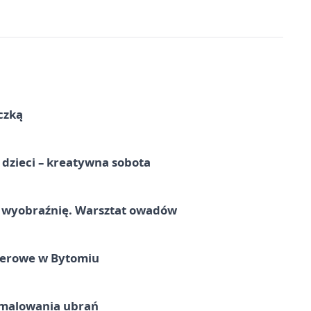
czką
a dzieci – kreatywna sobota
a wyobraźnię. Warsztat owadów
nerowe w Bytomiu
malowania ubrań