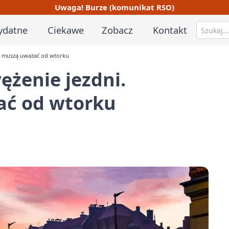
Uwaga! Burze (komunikat RSO)
ydatne
Ciekawe
Zobacz
Kontakt
y muszą uważać od wtorku
żenie jezdni.
ać od wtorku