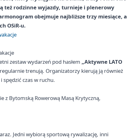
 są też rodzinne wyjazdy, turnieje i plenerowy
Harmonogram obejmuje najbliższe trzy miesiące, a
ch OSiR-u.
wakacje
akacje
letni zestaw wydarzeń pod hasłem
„Aktywne LATO
y regularnie trenują. Organizatorzy kierują ją również
i spędzić czas w ruchu.
ie z Bytomską Rowerową Masą Krytyczną,
araz. Jedni wybiorą sportową rywalizację, inni