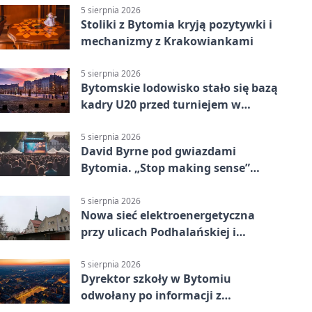
5 sierpnia 2026
Stoliki z Bytomia kryją pozytywki i
mechanizmy z Krakowiankami
5 sierpnia 2026
Bytomskie lodowisko stało się bazą
kadry U20 przed turniejem w
Ostrawie
5 sierpnia 2026
David Byrne pod gwiazdami
Bytomia. „Stop making sense”
wraca na ekran
5 sierpnia 2026
Nowa sieć elektroenergetyczna
przy ulicach Podhalańskiej i
Nowakowskiego
5 sierpnia 2026
Dyrektor szkoły w Bytomiu
odwołany po informacji z
prokuratury