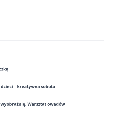
czką
a dzieci – kreatywna sobota
a wyobraźnię. Warsztat owadów