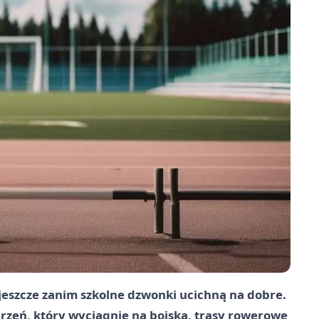
eszcze zanim szkolne dzwonki ucichną na dobre.
rzeń, który wyciągnie na boiska, trasy rowerowe