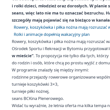
i rolki dzieci, młodzież oraz dorosłych. W planie
seans, więc lato nie ma tu oznaczać bezruchu. 
szczegóły mają pojawiać się na bieżąco w kanała
Rowery, koszykówka i piłka nożna mają rozruszać 
Rolki i animacje dopełnią wakacyjny plan
Rowery, koszykówka i piłka nożna mają rozruszać w
Ośrodek Sportu i Rekreacji w Bytomiu przygotował 
w mieście”
. To propozycja nie tylko dla tych, którz
do rodzin i osób, które chcą po prostu wyjść z domu 
W programie znalazły się między innymi:
rodzinne przejazdy rowerowe organizowane wspóln
turnieje koszykówki 3×3,
turnieje piłki nożnej,
seans BCKina Plenerowego.
Widać tu wyraźnie, że letnia oferta ma kilka tempa n