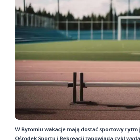
W Bytomiu wakacje mają dostać sportowy rytm j
Ośrodek Sportu i Rekreacji zapowiada cykl wyda