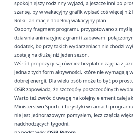
spokojniejszy rodzinny wyjazd, a jeszcze inni po pr
szansę, by w wakacyjny grafik wpisać coś więcej niż
Rolki i animacje dopełnią wakacyjny plan
Osobny fragment programu przygotowano z myślą o d
działania animacyjne z grami i zabawami połączonym
dodatek, bo przy takich wydarzeniach nie chodzi wył
zostają na dłużej niż jeden sezon.
Wśród propozycji są również bezpłatne zajęcia z jazd
jedna z tych form aktywności, które nie wymagają 
dobrej energii. Dla wielu osób może to być po prost
OSiR zapowiada, że szczegóły poszczególnych wydarz
Warto też zwrócić uwagę na kolejny element całej ak
Ministerstwo Sportu i Turystyki w ramach program
nie jest jednorazowym pomysłem, lecz częścią więks
nadchodzących tygodni.
na podstawie:
OSiR Bytom
.