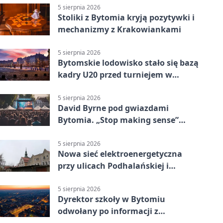
5 sierpnia 2026
Stoliki z Bytomia kryją pozytywki i
mechanizmy z Krakowiankami
5 sierpnia 2026
Bytomskie lodowisko stało się bazą
kadry U20 przed turniejem w
Ostrawie
5 sierpnia 2026
David Byrne pod gwiazdami
Bytomia. „Stop making sense”
wraca na ekran
5 sierpnia 2026
Nowa sieć elektroenergetyczna
przy ulicach Podhalańskiej i
Nowakowskiego
5 sierpnia 2026
Dyrektor szkoły w Bytomiu
odwołany po informacji z
prokuratury