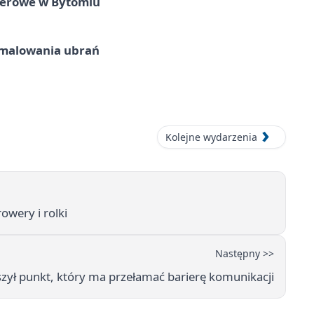
nerowe w Bytomiu
malowania ubrań
Kolejne wydarzenia
owery i rolki
Następny >>
zył punkt, który ma przełamać barierę komunikacji