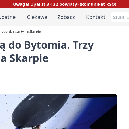
Uwaga! Upał st.3 ( 32 powiaty) (komunikat RSO)
ydatne
Ciekawe
Zobacz
Kontakt
nopolskie starty na Skarpie
ą do Bytomia. Trzy
na Skarpie