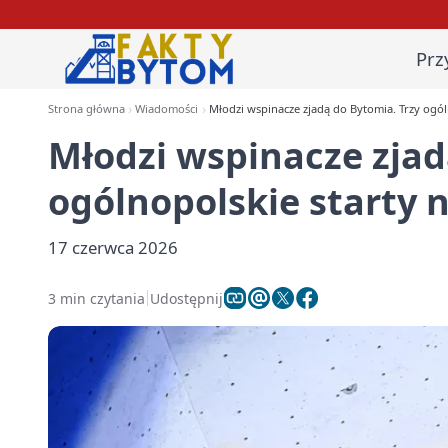
Prz
Strona główna
Wiadomości
Młodzi wspinacze zjadą do Bytomia. Trzy ogól
Młodzi wspinacze zjad
ogólnopolskie starty 
17 czerwca 2026
3 min czytania
Udostępnij