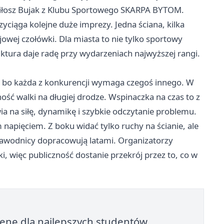
Miłosz Bujak z Klubu Sportowego SKARPA BYTOM.
yciąga kolejne duże imprezy. Jedna ściana, kilka
ajowej czołówki. Dla miasta to nie tylko sportowy
ruktura daje radę przy wydarzeniach najwyższej rangi.
a, bo każda z konkurencji wymaga czegoś innego. W
ość walki na długiej drodze. Wspinaczka na czas to z
wia na siłę, dynamikę i szybkie odczytanie problemu.
 napięciem. Z boku widać tylko ruchy na ścianie, ale
i zawodnicy dopracowują latami. Organizatorzy
i, więc publiczność dostanie przekrój przez to, co w
renę dla najlepszych studentów