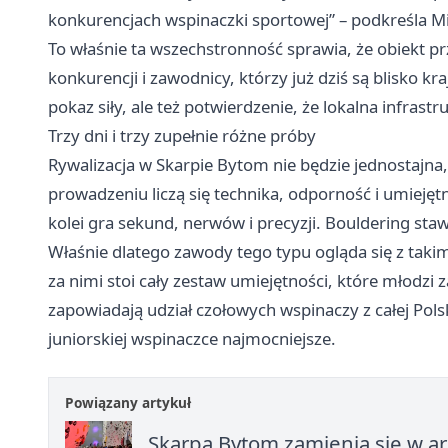
konkurencjach wspinaczki sportowej” – podkreśla 
To właśnie ta wszechstronność sprawia, że obiekt prz
konkurencji i zawodnicy, którzy już dziś są blisko kr
pokaz siły, ale też potwierdzenie, że lokalna infrast
Trzy dni i trzy zupełnie różne próby
Rywalizacja w Skarpie Bytom nie będzie jednostajn
prowadzeniu liczą się technika, odporność i umiejętn
kolei gra sekund, nerwów i precyzji. Bouldering sta
Właśnie dlatego zawody tego typu ogląda się z takim
za nimi stoi cały zestaw umiejętności, które młodz
zapowiadają udział czołowych wspinaczy z całej Polsk
juniorskiej wspinaczce najmocniejsze.
Powiązany artykuł
Skarpa Bytom zamienia się w a