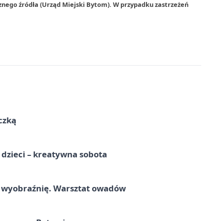
znego źródła (Urząd Miejski Bytom). W przypadku zastrzeżeń
czką
a dzieci – kreatywna sobota
a wyobraźnię. Warsztat owadów