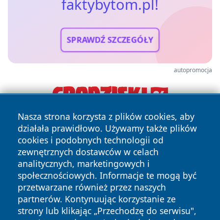
faktybytom.pl!
SPRAWDŹ SZCZEGÓŁY
autopromocja
Nasza strona korzysta z plików cookies, aby
działała prawidłowo. Używamy także plików
cookies i podobnych technologii od
zewnętrznych dostawców w celach
analitycznych, marketingowych i
społecznościowych. Informacje te mogą być
Copyright © 2026 faktybytom.pl Wszystkie prawa zastrzeżone.
przetwarzane również przez naszych
partnerów. Kontynuując korzystanie ze
strony lub klikając „Przechodzę do serwisu",
Polityka
Polityka