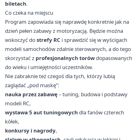
biletach
.
Co czeka na miejscu
Program zapowiada się naprawdę konkretnie jak na
dzień pełen zabawy z motoryzacją. Będzie można
wskoczyć do
strefy RC
i sprawdzić się w wyścigach
modeli samochodów zdalnie sterowanych, a do tego
skorzystać z
profesjonalnych torów
dopasowanych
do wieku i umiejętności uczestników.
Nie zabraknie też czegoś dla tych, którzy lubią
zaglądać „pod maskę”:
nauka przez zabawę
– tuning, budowa i podstawy
modeli RC,
wystawa 5 aut tuningowych
dla fanów czterech
kółek,
konkursy i nagrody
,
slalom w alkogoglach
, czyli edukacja w lekkiej i