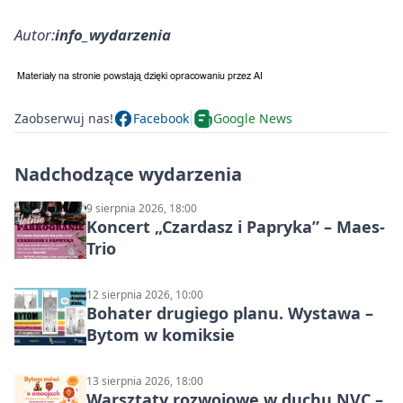
Autor:
info_wydarzenia
Zaobserwuj nas!
Facebook
Google News
Nadchodzące wydarzenia
9 sierpnia 2026, 18:00
Koncert „Czardasz i Papryka” – Maes-
Trio
12 sierpnia 2026, 10:00
Bohater drugiego planu. Wystawa –
Bytom w komiksie
13 sierpnia 2026, 18:00
Warsztaty rozwojowe w duchu NVC –