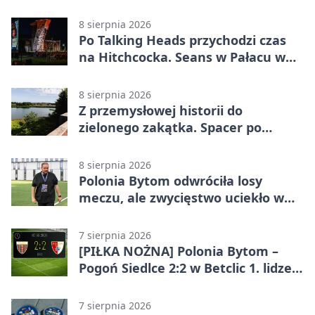
całodobowa
8 sierpnia 2026
Po Talking Heads przychodzi czas
na Hitchcocka. Seans w Pałacu w
Miechowicach
8 sierpnia 2026
Z przemysłowej historii do
zielonego zakątka. Spacer po
Żabich Dołach
8 sierpnia 2026
Polonia Bytom odwróciła losy
meczu, ale zwycięstwo uciekło w
końcówce
7 sierpnia 2026
[PIŁKA NOŻNA] Polonia Bytom –
Pogoń Siedlce 2:2 w Betclic 1. lidze.
Gospodarze odwrócili losy meczu,
ale stracili zwycięstwo
7 sierpnia 2026