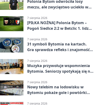
Polonia Bytom odwróciła losy
meczu, ale zwycięstwo uciekło w
końcówce
7 sierpnia 2026
[PIŁKA NOŻNA] Polonia Bytom –
Pogoń Siedlce 2:2 w Betclic 1. lidze.
Gospodarze odwrócili losy meczu,
ale stracili zwycięstwo
7 sierpnia 2026
31 symboli Bytomia na kartach.
Gra sprawdza refleks i znajomość
miasta
7 sierpnia 2026
Muzyka przywołuje wspomnienia
Bytomia. Seniorzy spotykają się na
warsztatach
7 sierpnia 2026
Nowy telebim na lodowisku w
Bytomiu pokaże gole i powtórki
akcji
7 sierpnia 2026