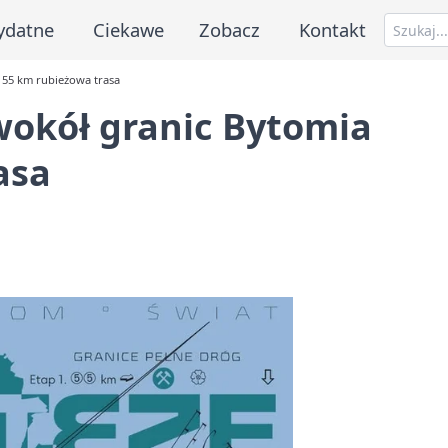
ydatne
Ciekawe
Zobacz
Kontakt
55 km rubieżowa trasa
okół granic Bytomia
asa