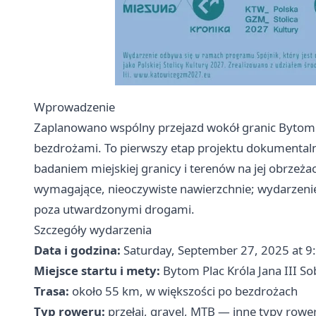
Wprowadzenie
Zaplanowano wspólny przejazd wokół granic Bytom
bezdrożami. To pierwszy etap projektu dokumental
badaniem miejskiej granicy i terenów na jej obrzeż
wymagające, nieoczywiste nawierzchnie; wydarzenie 
poza utwardzonymi drogami.
Szczegóły wydarzenia
Data i godzina:
Saturday, September 27, 2025 at 9
Miejsce startu i mety:
Bytom Plac Króla Jana III So
Trasa:
około 55 km, w większości po bezdrożach
Typ roweru:
przełaj, gravel, MTB — inne typy row