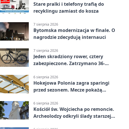
Stare pralki i telefony trafią do
recyklingu zamiast do kosza
7 sierpnia 2026
Bytomska modernizacja w finale. O
nagrodzie zdecydują internauci
7 sierpnia 2026
Jeden skradziony rower, cztery
zabezpieczone. Zatrzymano 36-
latka
6 sierpnia 2026
Hokejowa Polonia zagra sparingi
przed sezonem. Mecze pokażą
kamery AI
6 sierpnia 2026
Kościół św. Wojciecha po remoncie.
Archeolodzy odkryli ślady starszej
świątyni