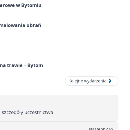
nerowe w Bytomiu
malowania ubrań
 na trawie – Bytom
Kolejne wydarzenia
 szczegóły uczestnictwa
Następny >>