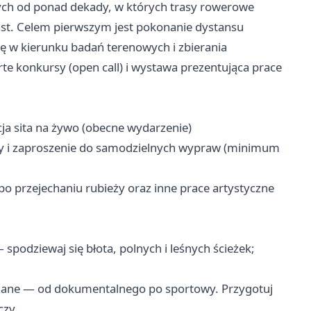
ych od ponad dekady, w których trasy rowerowe
st. Celem pierwszym jest pokonanie dystansu
ię w kierunku badań terenowych i zbierania
te konkursy (open call) i wystawa prezentująca prace
ja sita na żywo (obecne wydarzenie)
sy i zaproszenie do samodzielnych wypraw (minimum
o przejechaniu rubieży oraz inne prace artystyczne
podziewaj się błota, polnych i leśnych ścieżek;
szane — od dokumentalnego po sportowy. Przygotuj
czy.