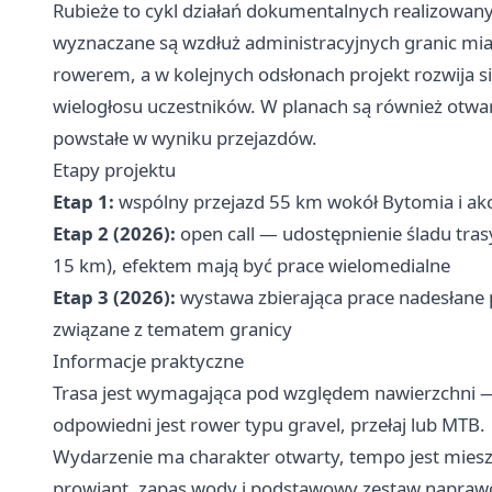
Rubieże to cykl działań dokumentalnych realizowan
wyznaczane są wzdłuż administracyjnych granic mia
rowerem, a w kolejnych odsłonach projekt rozwija s
wielogłosu uczestników. W planach są również otwar
powstałe w wyniku przejazdów.
Etapy projektu
Etap 1:
wspólny przejazd 55 km wokół Bytomia i akc
Etap 2 (2026):
open call — udostępnienie śladu tra
15 km), efektem mają być prace wielomedialne
Etap 3 (2026):
wystawa zbierająca prace nadesłane p
związane z tematem granicy
Informacje praktyczne
Trasa jest wymagająca pod względem nawierzchni — s
odpowiedni jest rower typu gravel, przełaj lub MTB.
Wydarzenie ma charakter otwarty, tempo jest mie
prowiant, zapas wody i podstawowy zestaw napraw