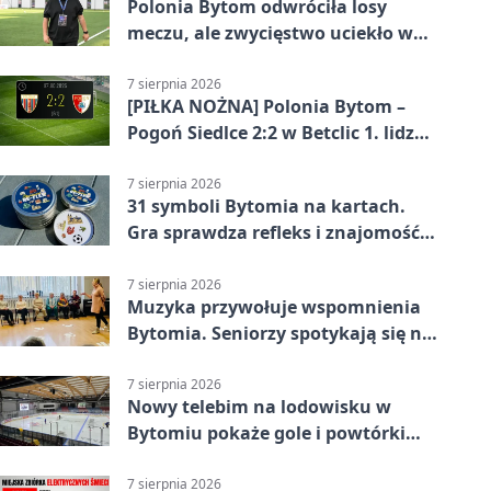
Polonia Bytom odwróciła losy
meczu, ale zwycięstwo uciekło w
końcówce
7 sierpnia 2026
[PIŁKA NOŻNA] Polonia Bytom –
Pogoń Siedlce 2:2 w Betclic 1. lidze.
Gospodarze odwrócili losy meczu,
ale stracili zwycięstwo
7 sierpnia 2026
31 symboli Bytomia na kartach.
Gra sprawdza refleks i znajomość
miasta
7 sierpnia 2026
Muzyka przywołuje wspomnienia
Bytomia. Seniorzy spotykają się na
warsztatach
7 sierpnia 2026
Nowy telebim na lodowisku w
Bytomiu pokaże gole i powtórki
akcji
7 sierpnia 2026