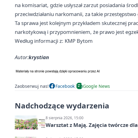
na komisariat, gdzie usłyszał zarzut posiadania śr
przeciwdziałaniu narkomanii, za takie przestępstwo 
Ta sprawa jest kolejnym przykładem skutecznej prac
narkotykową i przypomnieniem, że prawo jest egz
Według informacji z: KMP Bytom
Autor:
krystian
Zaobserwuj nas!
Facebook
Google News
Nadchodzące wydarzenia
8 sierpnia 2026, 15:00
Warsztat z Mają. Zajęcia twórcze dl