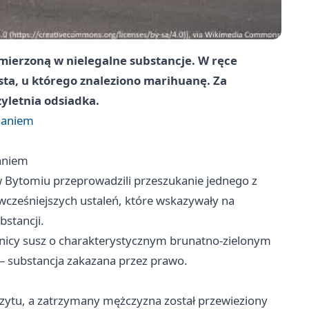
ymierzoną w nielegalne substancje. W ręce
sta, u którego znaleziono marihuanę. Za
yletnia odsiadka.
maniem
aniem
w Bytomiu przeprowadzili przeszukanie jednego z
 wcześniejszych ustaleń, które wskazywały na
stancji.
piwnicy susz o charakterystycznym brunatno-zielonym
 – substancja zakazana przez prawo.
ozytu, a zatrzymany mężczyzna został przewieziony