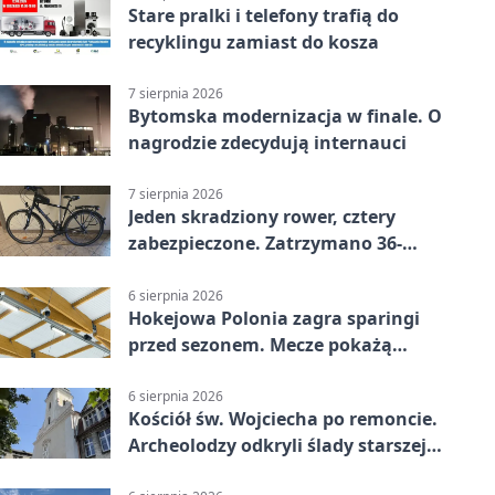
Stare pralki i telefony trafią do
recyklingu zamiast do kosza
7 sierpnia 2026
Bytomska modernizacja w finale. O
nagrodzie zdecydują internauci
7 sierpnia 2026
Jeden skradziony rower, cztery
zabezpieczone. Zatrzymano 36-
latka
6 sierpnia 2026
Hokejowa Polonia zagra sparingi
przed sezonem. Mecze pokażą
kamery AI
6 sierpnia 2026
Kościół św. Wojciecha po remoncie.
Archeolodzy odkryli ślady starszej
świątyni