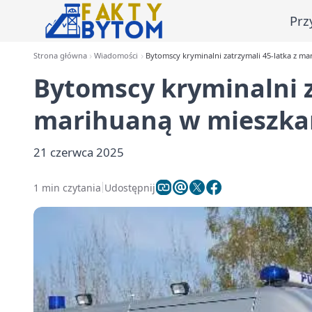
Prz
Strona główna
Wiadomości
Bytomscy kryminalni zatrzymali 45-latka z ma
Bytomscy kryminalni z
marihuaną w mieszkan
21 czerwca 2025
1 min czytania
Udostępnij